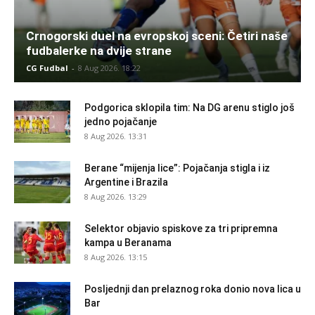
Crnogorski duel na evropskoj sceni: Četiri naše
fudbalerke na dvije strane
CG Fudbal
-
8 Aug 2026. 18:22
Podgorica sklopila tim: Na DG arenu stiglo još
jedno pojačanje
8 Aug 2026. 13:31
Berane “mijenja lice”: Pojačanja stigla i iz
Argentine i Brazila
8 Aug 2026. 13:29
Selektor objavio spiskove za tri pripremna
kampa u Beranama
8 Aug 2026. 13:15
Posljednji dan prelaznog roka donio nova lica u
Bar