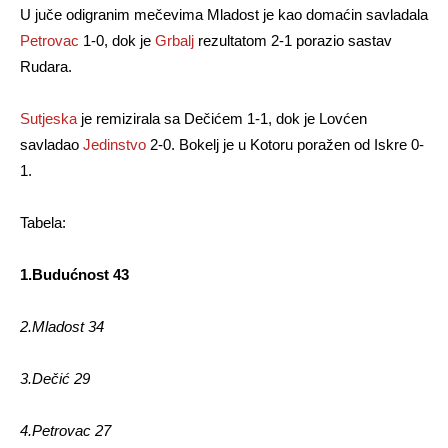
U juče odigranim mečevima Mladost je kao domaćin savladala
Petrovac
1-0, dok je
Grbalj
rezultatom 2-1 porazio sastav
Rudara.
Sutjeska
je remizirala sa Dečićem 1-1, dok je Lovćen
savladao
Jedinstvo
2-0. Bokelj je u Kotoru poražen od Iskre 0-
1.
Tabela:
1.Budućnost 43
2.Mladost 34
3.Dečić 29
4.Petrovac 27