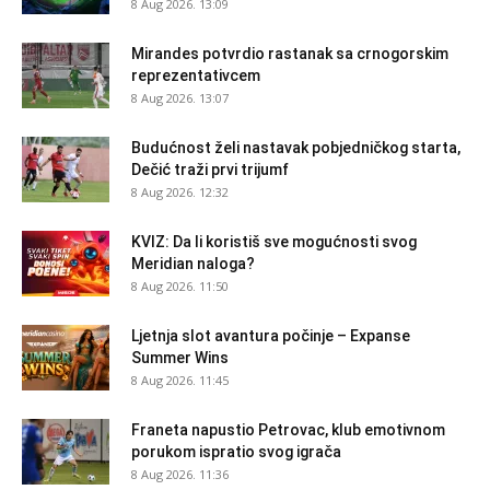
8 Aug 2026. 13:09
Mirandes potvrdio rastanak sa crnogorskim
reprezentativcem
8 Aug 2026. 13:07
Budućnost želi nastavak pobjedničkog starta,
Dečić traži prvi trijumf
8 Aug 2026. 12:32
KVIZ: Da li koristiš sve mogućnosti svog
Meridian naloga?
8 Aug 2026. 11:50
Ljetnja slot avantura počinje – Expanse
Summer Wins
8 Aug 2026. 11:45
Franeta napustio Petrovac, klub emotivnom
porukom ispratio svog igrača
8 Aug 2026. 11:36