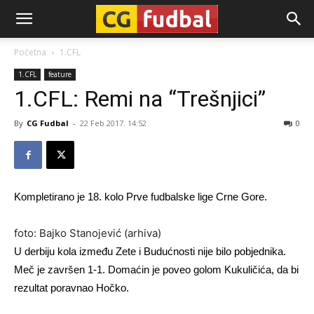
CG-
Početna
1.CFL
1.CFL
feature
Fudbal
1.CFL: Remi na “Trešnjici”
By
CG Fudbal
-
22 Feb 2017. 14:52
0
Kompletirano je 18. kolo Prve fudbalske lige Crne Gore.
foto: Bajko Stanojević (arhiva)
U derbiju kola između Zete i Budućnosti nije bilo pobjednika.
Meč je završen 1-1. Domaćin je poveo golom Kukuličića, da bi
rezultat poravnao Hočko.