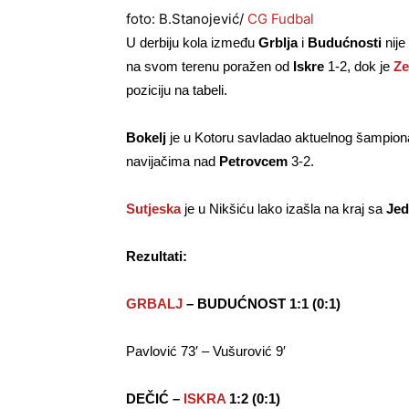
foto: B.Stanojević/
CG Fudbal
U derbiju kola između
Grblja
i
Budućnosti
nije
na svom terenu poražen od
Iskre
1-2, dok je
Ze
poziciju na tabeli.
Bokelj
je u Kotoru savladao aktuelnog šampion
navijačima nad
Petrovcem
3-2.
Sutjeska
je u Nikšiću lako izašla na kraj sa
Jed
Rezultati:
GRBALJ
– BUDUĆNOST 1:1 (0:1)
Pavlović 73′ – Vušurović 9′
DEČIĆ –
ISKRA
1:2 (0:1)