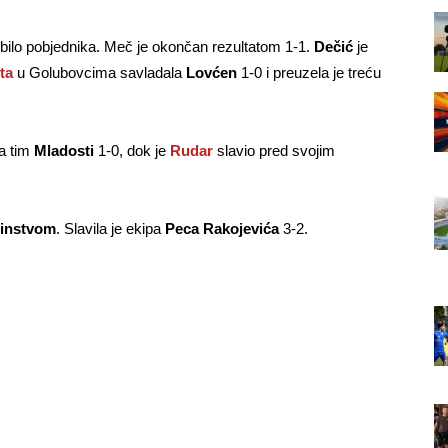
 bilo pobjednika. Meč je okončan rezultatom 1-1.
Dečić
je
ta
u Golubovcima savladala
Lovćen
1-0 i preuzela je treću
a tim
Mladosti
1-0, dok je
Rudar
slavio pred svojim
instvom
. Slavila je ekipa
Peca Rakojevića
3-2.