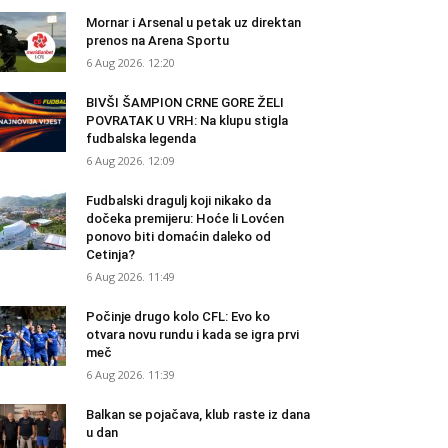
Mornar i Arsenal u petak uz direktan
prenos na Arena Sportu
6 Aug 2026. 12:20
BIVŠI ŠAMPION CRNE GORE ŽELI
POVRATAK U VRH: Na klupu stigla
fudbalska legenda
6 Aug 2026. 12:09
Fudbalski dragulj koji nikako da
dočeka premijeru: Hoće li Lovćen
ponovo biti domaćin daleko od
Cetinja?
6 Aug 2026. 11:49
Počinje drugo kolo CFL: Evo ko
otvara novu rundu i kada se igra prvi
meč
6 Aug 2026. 11:39
Balkan se pojačava, klub raste iz dana
u dan