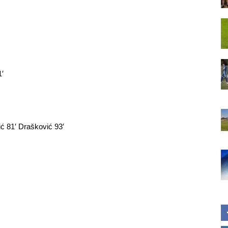
1′
ić 81′ Drašković 93′