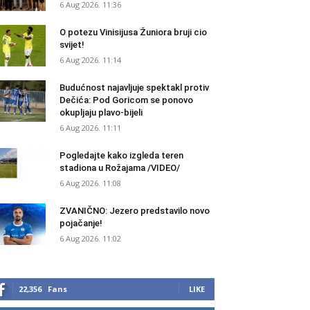
6 Aug 2026. 11:36
O potezu Vinisijusa Žuniora bruji cio
svijet!
6 Aug 2026. 11:14
Budućnost najavljuje spektakl protiv
Dečića: Pod Goricom se ponovo
okupljaju plavo-bijeli
6 Aug 2026. 11:11
Pogledajte kako izgleda teren
stadiona u Rožajama /VIDEO/
6 Aug 2026. 11:08
ZVANIČNO: Jezero predstavilo novo
pojačanje!
6 Aug 2026. 11:02
22,356
Fans
LIKE