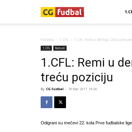
CG-
1.C
Fudbal
Početna
1.CFL
1.CFL: Remi u derbiju, Zeta preuzel
1.CFL
feature
1.CFL: Remi u der
treću poziciju
By
CG Fudbal
-
18 Mar 2017. 16:54
Odigrani su mečevi 22. kola Prve fudbalske lige