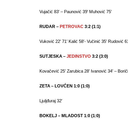
Vujačić 83′ – Paunović 39′ Muhović 75′
RUDAR –
PETROVAC
3:2 (1:1)
Vuković 22′ 71′ Kalić 58′- Vučinić 35′ Rudović 6
SUTJESKA –
JEDINSTVO
3:2 (3:0)
Kovačević 25′ Zarubica 28′ Ivanović 34′ – Borič
ZETA – LOVĆEN 1:0 (1:0)
Ljuljđuraj 32′
BOKELJ – MLADOST 1:0 (1:0)