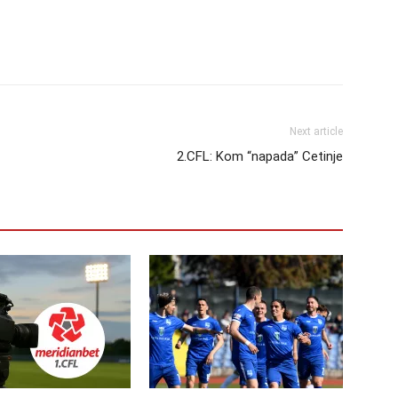
Next article
2.CFL: Kom “napada” Cetinje