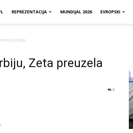
FL
REPREZENTACIJA
MUNDIJAL 2026
EVROPSKI
a treću poziciju
biju, Zeta preuzela
0
.