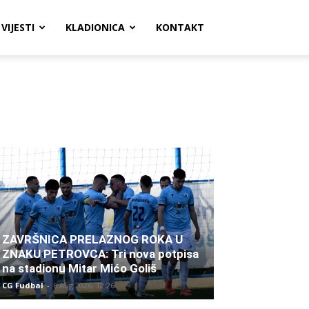
VIJESTI
KLADIONICA
KONTAKT
ZAVRŠNICA PRELAZNOG ROKA U
ZNAKU PETROVCA: Tri nova potpisa
na stadionu Mitar Mićo Goliš
CG Fudbal
-
6 Aug 2026. 12:26