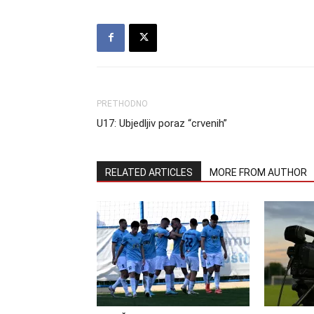
PRETHODNO
U17: Ubjedljiv poraz “crvenih”
RELATED ARTICLES
MORE FROM AUTHOR