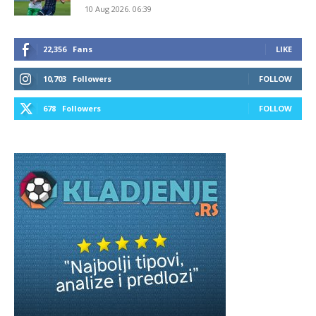
10 Aug 2026. 06:39
22,356
Fans
LIKE
10,703
Followers
FOLLOW
678
Followers
FOLLOW