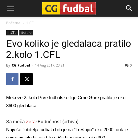
CG-
Početna
1.CFL
1.CFL
feature
Fudbal
Evo koliko je gledalaca pratilo
2.kolo 1.CFL
By
CG Fudbal
-
14 Aug 2017. 23:21
0
Mečeve 2. kola Prve fudbalske lige Crne Gore pratilo je oko
3600 gledalaca.
Sa meča
Zeta
-Budućnost (arhiva)
Najviše ljubitelja fudbala bilo je na “Trešnjici” oko 2000, dok je
najmanje gledalaca bilo u Radanovićima, oko 300.