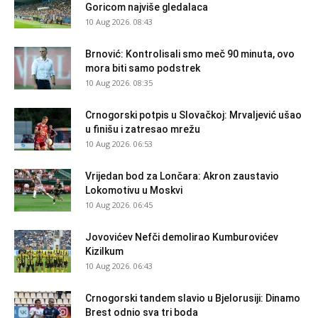
Goricom najviše gledalaca
10 Aug 2026. 08:43
Brnović: Kontrolisali smo meč 90 minuta, ovo
mora biti samo podstrek
10 Aug 2026. 08:35
Crnogorski potpis u Slovačkoj: Mrvaljević ušao
u finišu i zatresao mrežu
10 Aug 2026. 06:53
Vrijedan bod za Lončara: Akron zaustavio
Lokomotivu u Moskvi
10 Aug 2026. 06:45
Jovovićev Nefči demolirao Kumburovićev
Kizilkum
10 Aug 2026. 06:43
Crnogorski tandem slavio u Bjelorusiji: Dinamo
Brest odnio sva tri boda