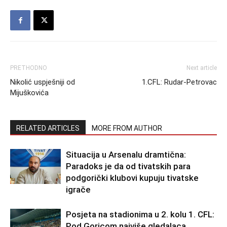
PRETHODNO
Next article
Nikolić uspješniji od
1.CFL: Rudar-Petrovac
Mijuškovića
RELATED ARTICLES
MORE FROM AUTHOR
Situacija u Arsenalu dramtična:
Paradoks je da od tivatskih para
podgorički klubovi kupuju tivatske
igrače
Posjeta na stadionima u 2. kolu 1. CFL:
Pod Goricom najviše gledalaca