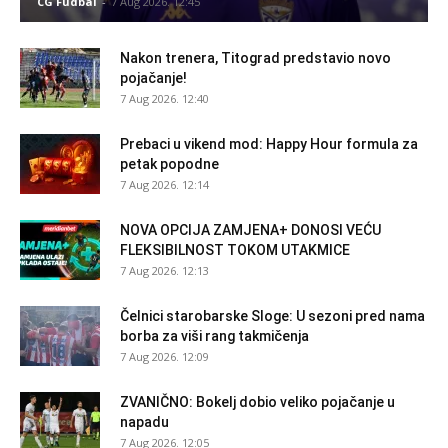
CG Fudbal
-
7 Aug 2026. 12:45
Nakon trenera, Titograd predstavio novo
pojačanje!
7 Aug 2026. 12:40
Prebaci u vikend mod: Happy Hour formula za
petak popodne
7 Aug 2026. 12:14
NOVA OPCIJA ZAMJENA+ DONOSI VEĆU
FLEKSIBILNOST TOKOM UTAKMICE
7 Aug 2026. 12:13
Čelnici starobarske Sloge: U sezoni pred nama
borba za viši rang takmičenja
7 Aug 2026. 12:09
ZVANIČNO: Bokelj dobio veliko pojačanje u
napadu
7 Aug 2026. 12:05