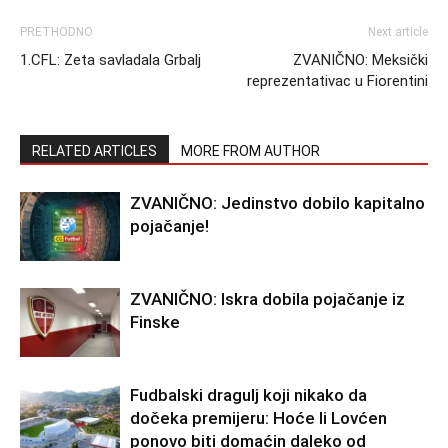
PRETHODNO
Next article
1.CFL: Zeta savladala Grbalj
ZVANIČNO: Meksički
reprezentativac u Fiorentini
RELATED ARTICLES
MORE FROM AUTHOR
ZVANIČNO: Jedinstvo dobilo kapitalno
pojačanje!
ZVANIČNO: Iskra dobila pojačanje iz
Finske
Fudbalski dragulj koji nikako da
dočeka premijeru: Hoće li Lovćen
ponovo biti domaćin daleko od