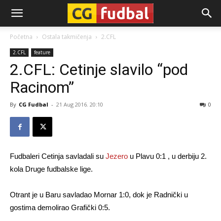
CG-
Početna
Ostala takmičenja
2.CFL
2.CFL
feature
Fudbal
2.CFL: Cetinje slavilo “pod
Racinom”
By
CG Fudbal
-
21 Aug 2016. 20:10
0
Fudbaleri Cetinja savladali su
Jezero
u Plavu 0:1 , u derbiju 2.
kola Druge fudbalske lige.
Otrant je u Baru savladao Mornar 1:0, dok je Radnički u
gostima demolirao Grafički 0:5.