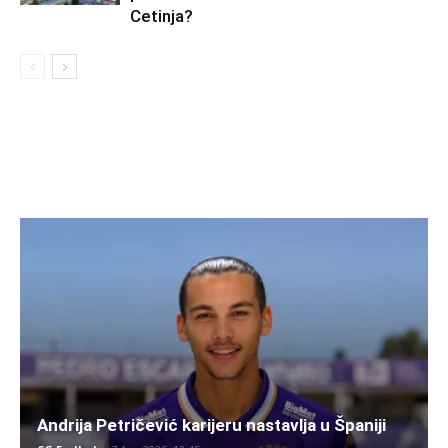
Cetinja?
Andrija Petričević karijeru nastavlja u Španiji