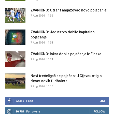
ZVANIČNO: Otrant angažovao novo pojačanje!
7 Aug 2026. 11:36
ZVANIČNO: Jedinstvo dobilo kapitalno
pojačanje!
7 Aug 2026. 11:31
ZVANIČNO: Iskra dobila pojačanje iz Finske
7 Aug 2026. 10:21
Novi trećeligaš se pojačao: U Cijevnu stiglo
deset novih fudbalera
7 Aug 2026. 10:16
22,356
Fans
LIKE
10,703
Followers
FOLLOW