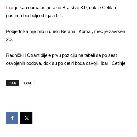
Ibar
je kao domaćin porazio Bratstvo 3:0, dok je Čelik u
gostima bio bolji od Igala 0:1.
Pobjednika nije bilo u duelu Berana i Koma , meč je završen
2:2.
Radnički i Otrant dijele prvu poziciju na tabeli sa po šest
osvojenih bodova, dok su po četiri boda osvojili Ibar i Cetinje.
TAG
2.CFL