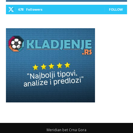
678
Followers
FOLLOW
Meridian bet Crna Gora