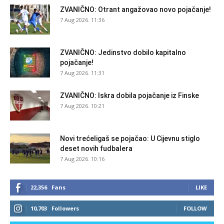
ZVANIČNO: Otrant angažovao novo pojačanje!
7 Aug 2026. 11:36
ZVANIČNO: Jedinstvo dobilo kapitalno
pojačanje!
7 Aug 2026. 11:31
ZVANIČNO: Iskra dobila pojačanje iz Finske
7 Aug 2026. 10:21
Novi trećeligaš se pojačao: U Cijevnu stiglo
deset novih fudbalera
7 Aug 2026. 10:16
22,356
Fans
LIKE
10,703
Followers
FOLLOW