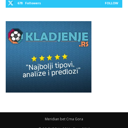
678
Followers
FOLLOW
Meridian bet Crna Gora