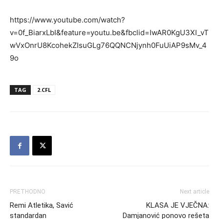
https://www.youtube.com/watch?
v=0f_BiarxLbI&feature=youtu.be&fbclid=IwAR0KgU3XI_vT
wVxOnrU8KcohekZIsuGLg76QQNCNjynh0FuUiAP9sMv_4
9o
TAG
2.CFL
PRETHODNO
Next article
Remi Atletika, Savić
KLASA JE VJEČNA:
standardan
Damjanović ponovo rešeta