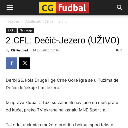
CG-
Početna
Ostala takmičenja
2.CFL
2.CFL
Najnovije
Fudbal
2.CFL: Dečić-Jezero (UŽIVO)
By
CG Fudbal
-
14 Jun 2020. 17:16
0
Derbi 26. kola Druge lige Crne Gore igra se u Tuzima đe
Dečić dočekuje tim Jezera.
Iz uprave kluba iz Tuzi su zamolili navijače da meč prate
od kuće, preko TV ekrana na kanalu MNE Sport-a.
Takođe, utakmicu možete pratiti u boksu ispod teksta.