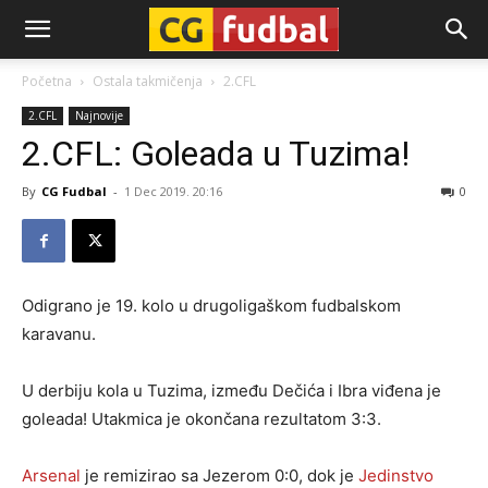
CG-
Početna
Ostala takmičenja
2.CFL
2.CFL
Najnovije
Fudbal
2.CFL: Goleada u Tuzima!
By
CG Fudbal
-
1 Dec 2019. 20:16
0
Odigrano je 19. kolo u drugoligaškom fudbalskom
karavanu.
U derbiju kola u Tuzima, između Dečića i Ibra viđena je
goleada! Utakmica je okončana rezultatom 3:3.
Arsenal
je remizirao sa Jezerom 0:0, dok je
Jedinstvo