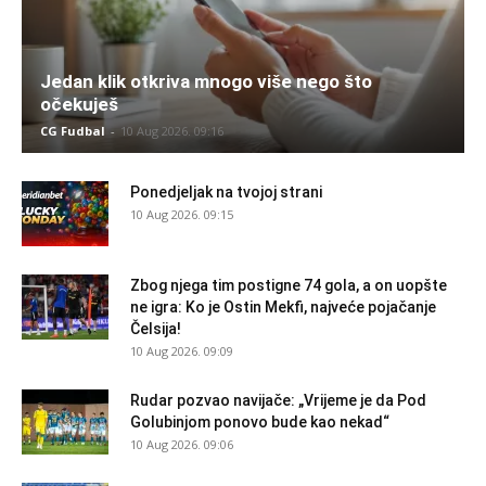
Jedan klik otkriva mnogo više nego što
očekuješ
CG Fudbal
-
10 Aug 2026. 09:16
Ponedjeljak na tvojoj strani
10 Aug 2026. 09:15
Zbog njega tim postigne 74 gola, a on uopšte
ne igra: Ko je Ostin Mekfi, najveće pojačanje
Čelsija!
10 Aug 2026. 09:09
Rudar pozvao navijače: „Vrijeme je da Pod
Golubinjom ponovo bude kao nekad“
10 Aug 2026. 09:06