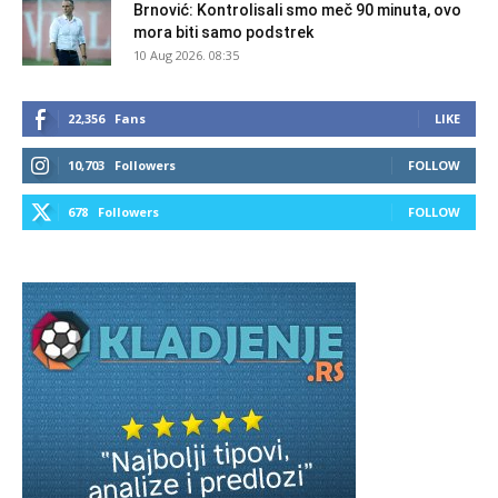
Brnović: Kontrolisali smo meč 90 minuta, ovo
mora biti samo podstrek
10 Aug 2026. 08:35
22,356
Fans
LIKE
10,703
Followers
FOLLOW
678
Followers
FOLLOW