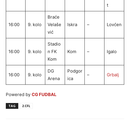
t
Braće
16:00
9. kolo
Velaše
Iskra
–
Lovćen
vić
Stadio
16:00
9. kolo
n FK
Kom
–
Igalo
Kom
DG
Podgor
16:00
9. kolo
–
Grbalj
Arena
ica
Powered by
CG FUDBAL
TAG
2.CFL