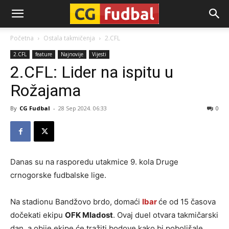
CG-
Početna
Ostala takmičenja
2.CFL
2.CFL
feature
Najnovije
Vijesti
Fudbal
2.CFL: Lider na ispitu u
Rožajama
By
CG Fudbal
-
28 Sep 2024. 06:33
0
Danas su na rasporedu utakmice 9. kola Druge
crnogorske fudbalske lige.
Na stadionu Bandžovo brdo, domaći
Ibar
će od 15 časova
dočekati ekipu
OFK Mladost
. Ovaj duel otvara takmičarski
dan, a obije ekipe će tražiti bodove kako bi poboljšale