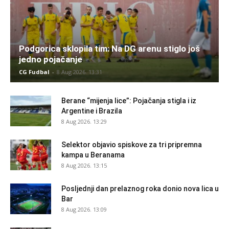
Podgorica sklopila tim: Na DG arenu stiglo još
jedno pojačanje
CG Fudbal
-
8 Aug 2026. 13:31
Berane “mijenja lice”: Pojačanja stigla i iz
Argentine i Brazila
8 Aug 2026. 13:29
Selektor objavio spiskove za tri pripremna
kampa u Beranama
8 Aug 2026. 13:15
Posljednji dan prelaznog roka donio nova lica u
Bar
8 Aug 2026. 13:09