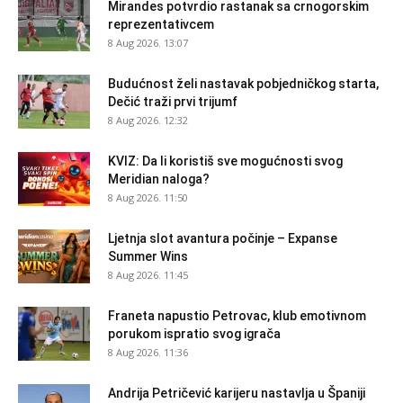
Mirandes potvrdio rastanak sa crnogorskim
reprezentativcem
8 Aug 2026. 13:07
Budućnost želi nastavak pobjedničkog starta,
Dečić traži prvi trijumf
8 Aug 2026. 12:32
KVIZ: Da li koristiš sve mogućnosti svog
Meridian naloga?
8 Aug 2026. 11:50
Ljetnja slot avantura počinje – Expanse
Summer Wins
8 Aug 2026. 11:45
Franeta napustio Petrovac, klub emotivnom
porukom ispratio svog igrača
8 Aug 2026. 11:36
Andrija Petričević karijeru nastavlja u Španiji