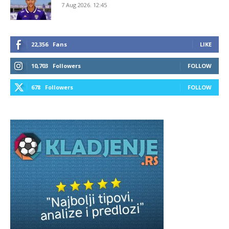
7 Aug 2026. 12:45
22,356
Fans
LIKE
10,703
Followers
FOLLOW
678
Followers
FOLLOW