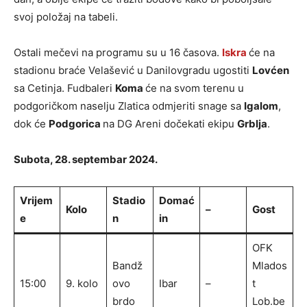
svoj položaj na tabeli.
Ostali mečevi na programu su u 16 časova.
Iskra
će na
stadionu braće Velašević u Danilovgradu ugostiti
Lovćen
sa Cetinja. Fudbaleri
Koma
će na svom terenu u
podgoričkom naselju Zlatica odmjeriti snage sa
Igalom
,
dok će
Podgorica
na DG Areni dočekati ekipu
Grblja
.
Subota, 28. septembar 2024.
Vrijem
Stadio
Domać
Kolo
–
Gost
e
n
in
OFK
Bandž
Mlados
15:00
9. kolo
ovo
Ibar
–
t
brdo
Lob.be