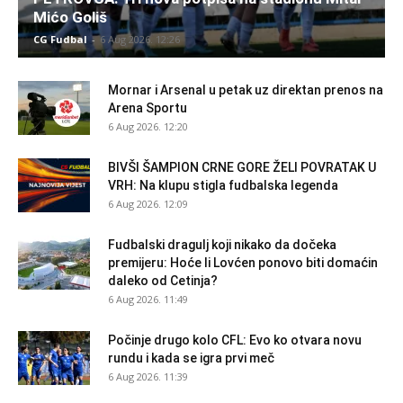
Mićo Goliš
CG Fudbal
-
6 Aug 2026. 12:26
Mornar i Arsenal u petak uz direktan prenos na
Arena Sportu
6 Aug 2026. 12:20
BIVŠI ŠAMPION CRNE GORE ŽELI POVRATAK U
VRH: Na klupu stigla fudbalska legenda
6 Aug 2026. 12:09
Fudbalski dragulj koji nikako da dočeka
premijeru: Hoće li Lovćen ponovo biti domaćin
daleko od Cetinja?
6 Aug 2026. 11:49
Počinje drugo kolo CFL: Evo ko otvara novu
rundu i kada se igra prvi meč
6 Aug 2026. 11:39