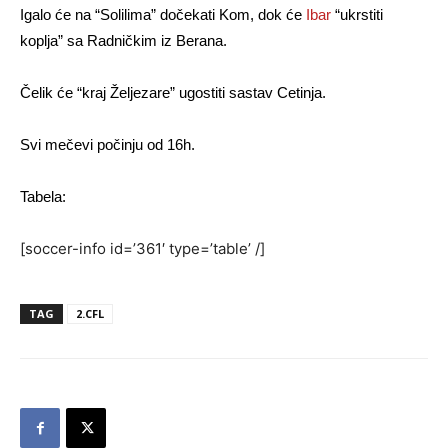
Igalo će na “Solilima” dočekati Kom, dok će
Ibar
“ukrstiti
koplja” sa Radničkim iz Berana.
Čelik će “kraj Željezare” ugostiti sastav Cetinja.
Svi mečevi počinju od 16h.
Tabela:
[soccer-info id=’361′ type=’table’ /]
TAG
2.CFL