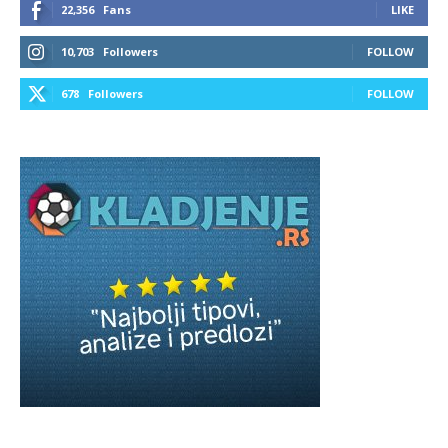
22,356
Fans
LIKE
10,703
Followers
FOLLOW
678
Followers
FOLLOW