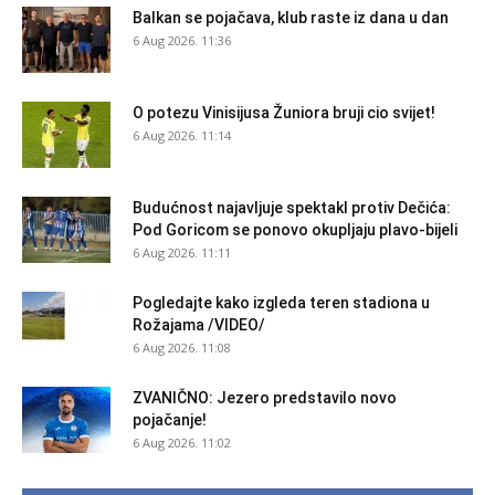
Balkan se pojačava, klub raste iz dana u dan
6 Aug 2026. 11:36
O potezu Vinisijusa Žuniora bruji cio svijet!
6 Aug 2026. 11:14
Budućnost najavljuje spektakl protiv Dečića:
Pod Goricom se ponovo okupljaju plavo-bijeli
6 Aug 2026. 11:11
Pogledajte kako izgleda teren stadiona u
Rožajama /VIDEO/
6 Aug 2026. 11:08
ZVANIČNO: Jezero predstavilo novo
pojačanje!
6 Aug 2026. 11:02