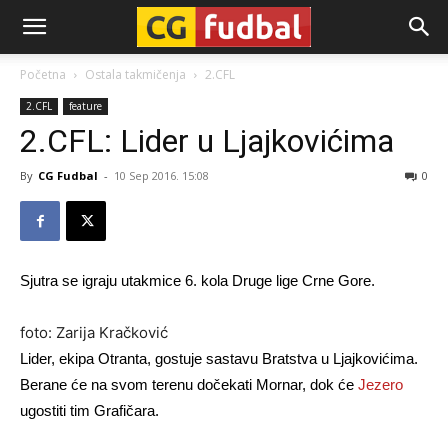
CG-
Početna
Ostala takmičenja
2.CFL
2.CFL
feature
Fudbal
2.CFL: Lider u Ljajkovićima
By
CG Fudbal
-
10 Sep 2016. 15:08
0
Sjutra se igraju utakmice 6. kola Druge lige Crne Gore.
foto: Zarija Kračković
Lider, ekipa Otranta, gostuje sastavu Bratstva u Ljajkovićima.
Berane će na svom terenu dočekati Mornar, dok će
Jezero
ugostiti tim Grafičara.