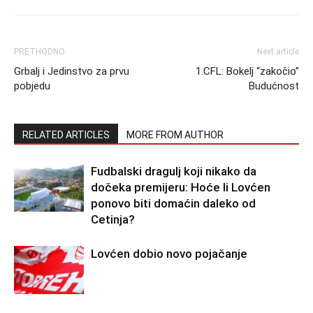
PRETHODNO
Next article
Grbalj i Jedinstvo za prvu
1.CFL: Bokelj “zakočio”
pobjedu
Budućnost
RELATED ARTICLES
MORE FROM AUTHOR
Fudbalski dragulj koji nikako da
dočeka premijeru: Hoće li Lovćen
ponovo biti domaćin daleko od
Cetinja?
Lovćen dobio novo pojačanje