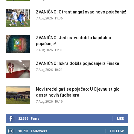
ZVANIČNO: Otrant angažovao novo pojačanje!
7 Aug 2026. 11:36
ZVANIČNO: Jedinstvo dobilo kapitalno
pojačanje!
7 Aug 2026. 11:31
ZVANIČNO: Iskra dobila pojačanje iz Finske
7 Aug 2026. 10:21
Novi trećeligaš se pojačao: U Cijevnu stiglo
deset novih fudbalera
7 Aug 2026. 10:16
22,356
Fans
LIKE
10,703
Followers
FOLLOW