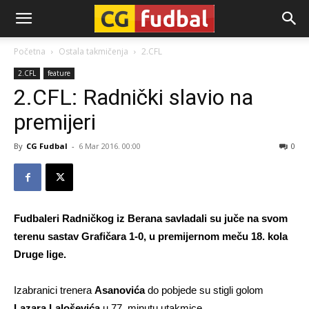
CG-
Početna
Ostala takmičenja
2.CFL
2.CFL
feature
Fudbal
2.CFL: Radnički slavio na
premijeri
By
CG Fudbal
-
6 Mar 2016. 00:00
0
Fudbaleri Radničkog iz Berana savladali su juče na svom
terenu sastav Grafičara 1-0, u premijernom meču 18. kola
Druge lige.
Izabranici trenera
Asanovića
do pobjede su stigli golom
Lazara Laloševića
u 77. minutu utakmice.