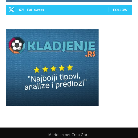
678
Followers
FOLLOW
Meridian bet Crna Gora