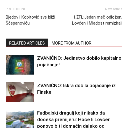
PRETHODNO
Next article
Bjedov i Kopitović sve bliži
1.ŽFL:Jedan meč odložen,
Šćepanoviću
Lovćen i Mladost remizirali
RELATED ARTICLES
MORE FROM AUTHOR
ZVANIČNO: Jedinstvo dobilo kapitalno
pojačanje!
ZVANIČNO: Iskra dobila pojačanje iz
Finske
Fudbalski dragulj koji nikako da
dočeka premijeru: Hoće li Lovćen
ponovo biti domaćin daleko od