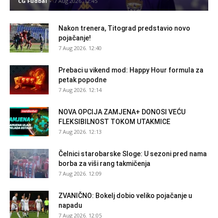
CG Fudbal
-
7 Aug 2026. 12:45
Nakon trenera, Titograd predstavio novo
pojačanje!
7 Aug 2026. 12:40
Prebaci u vikend mod: Happy Hour formula za
petak popodne
7 Aug 2026. 12:14
NOVA OPCIJA ZAMJENA+ DONOSI VEĆU
FLEKSIBILNOST TOKOM UTAKMICE
7 Aug 2026. 12:13
Čelnici starobarske Sloge: U sezoni pred nama
borba za viši rang takmičenja
7 Aug 2026. 12:09
ZVANIČNO: Bokelj dobio veliko pojačanje u
napadu
7 Aug 2026. 12:05