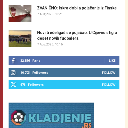
ZVANIČNO: Iskra dobila pojačanje iz Finske
7 Aug 2026. 10:21
Novi trećeligaš se pojačao: U Cijevnu stiglo
deset novih fudbalera
7 Aug 2026. 10:16
22,356
Fans
LIKE
10,703
Followers
FOLLOW
678
Followers
FOLLOW