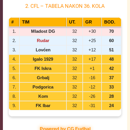
2. CFL – TABELA NAKON 36. KOLA
#
TIM
UT.
GR
BOD.
1.
Mladost DG
32
+30
70
2.
Rudar
32
+25
60
3.
Lovćen
32
+12
51
4.
Igalo 1929
32
+17
48
5.
FK Iskra
32
+1
42
6.
Grbalj
32
-16
37
7.
Podgorica
32
-12
33
8.
Kom
32
-26
28
9.
FK Ibar
32
-31
24
Powered by CG Fudbal