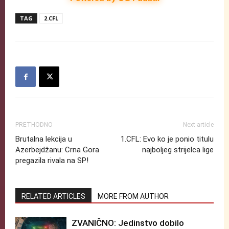
TAG
2.CFL
PRETHODNO
Next article
Brutalna lekcija u
1.CFL: Evo ko je ponio titulu
Azerbejdžanu: Crna Gora
najboljeg strijelca lige
pregazila rivala na SP!
RELATED ARTICLES
MORE FROM AUTHOR
ZVANIČNO: Jedinstvo dobilo