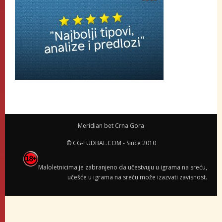
Meridian bet Crna Gora
© CG-FUDBAL.COM - Since 2010
Maloletnicima je zabranjeno da učestvuju u igrama na sreću,
učešće u igrama na sreću može izazvati zavisnost.