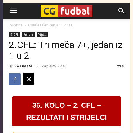
CG-
Početna
Ostala takmičenja
2.CFL
2.CFL
feature
Vijesti
Fudbal
2.CFL: Tri meča 7+, jedan iz
1 u 2
By
CG Fudbal
-
25 May 2025. 07:32
0
36. KOLO – 2. CFL –
REZULTATI I STRIJELCI