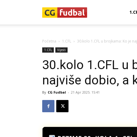
CG-
1.C
Fudbal
Početna
1.CFL
30.kolo 1.CFL u brojkama: Ko je na
1.CFL
Vijesti
30.kolo 1.CFL u 
najviše dobio, a 
By
CG Fudbal
-
21 Apr 2025. 15:41