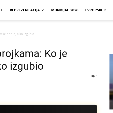
FL
REPREZENTACIJA
MUNDIJAL 2026
EVROPSKI
jviše dobio, a ko izgubio
brojkama: Ko je
ko izgubio
0