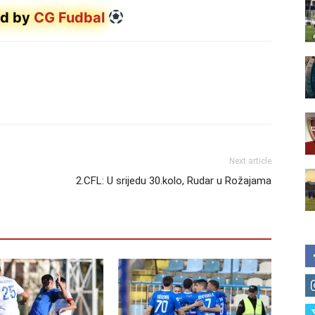
d by
CG Fudbal
Next article
2.CFL: U srijedu 30.kolo, Rudar u Rožajama