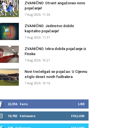
ZVANIČNO: Otrant angažovao novo
pojačanje!
7 Aug 2026. 11:36
ZVANIČNO: Jedinstvo dobilo
kapitalno pojačanje!
7 Aug 2026. 11:31
ZVANIČNO: Iskra dobila pojačanje iz
Finske
7 Aug 2026. 10:21
Novi trećeligaš se pojačao: U Cijevnu
stiglo deset novih fudbalera
7 Aug 2026. 10:16
22,356
Fans
LIKE
10,703
Followers
FOLLOW
678
Followers
FOLLOW