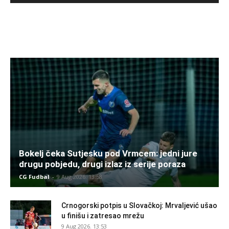
Bokelj čeka Sutjesku pod Vrmcem: jedni jure
drugu pobjedu, drugi izlaz iz serije poraza
CG Fudbal
-
9 Aug 2026. 13:58
Crnogorski potpis u Slovačkoj: Mrvaljević ušao
u finišu i zatresao mrežu
9 Aug 2026. 13:53