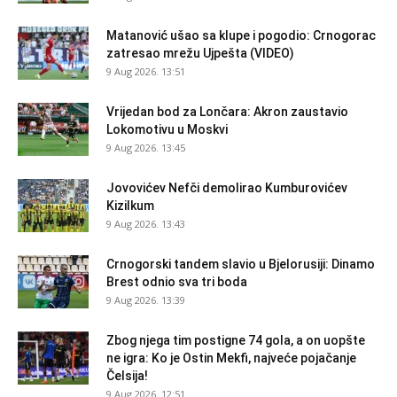
Matanović ušao sa klupe i pogodio: Crnogorac
zatresao mrežu Ujpešta (VIDEO)
9 Aug 2026. 13:51
Vrijedan bod za Lončara: Akron zaustavio
Lokomotivu u Moskvi
9 Aug 2026. 13:45
Jovovićev Nefči demolirao Kumburovićev
Kizilkum
9 Aug 2026. 13:43
Crnogorski tandem slavio u Bjelorusiji: Dinamo
Brest odnio sva tri boda
9 Aug 2026. 13:39
Zbog njega tim postigne 74 gola, a on uopšte
ne igra: Ko je Ostin Mekfi, najveće pojačanje
Čelsija!
9 Aug 2026. 12:51