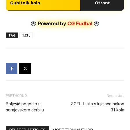
Gubitnik kola
Otrant
Powered by
CG Fudbal
TAG
1.CFL
PRETHODNO
Next article
Boljević pogodio u
2.CFL: Lista strijelaca nakon
sarajevskom derbiju
31.kola