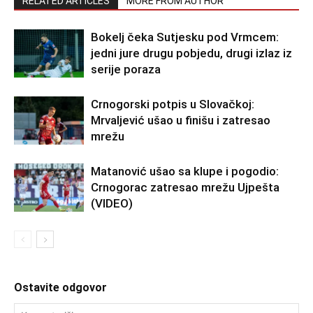
RELATED ARTICLES
MORE FROM AUTHOR
Bokelj čeka Sutjesku pod Vrmcem:
jedni jure drugu pobjedu, drugi izlaz iz
serije poraza
Crnogorski potpis u Slovačkoj:
Mrvaljević ušao u finišu i zatresao
mrežu
Matanović ušao sa klupe i pogodio:
Crnogorac zatresao mrežu Ujpešta
(VIDEO)
Ostavite odgovor