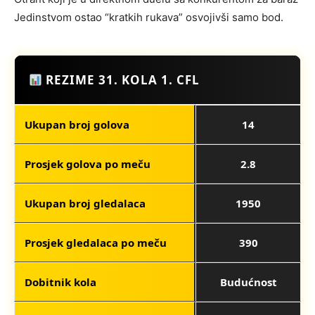
Jedinstvom ostao “kratkih rukava” osvojivši samo bod.
REZIME 31. KOLA 1. CFL
Ukupan broj golova
14
Prosjek golova po meču
2.8
Ukupan broj gledalaca
1950
Prosjek gledalaca po meču
390
Dobitnik kola
Budućnost