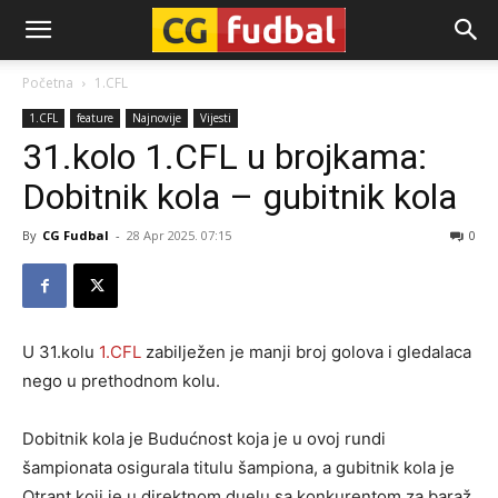
CG-
Početna
1.CFL
1.CFL
feature
Najnovije
Vijesti
Fudbal
31.kolo 1.CFL u brojkama:
Dobitnik kola – gubitnik kola
By
CG Fudbal
-
28 Apr 2025. 07:15
0
U 31.kolu
1.CFL
zabilježen je manji broj golova i gledalaca
nego u prethodnom kolu.
Dobitnik kola je Budućnost koja je u ovoj rundi
šampionata osigurala titulu šampiona, a gubitnik kola je
Otrant koji je u direktnom duelu sa konkurentom za baraž