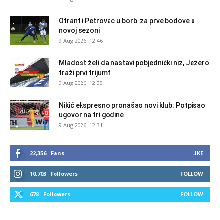
Otrant i Petrovac u borbi za prve bodove u
novoj sezoni
9 Aug 2026. 12:46
Mladost želi da nastavi pobjednički niz, Jezero
traži prvi trijumf
9 Aug 2026. 12:38
Nikić ekspresno pronašao novi klub: Potpisao
ugovor na tri godine
9 Aug 2026. 12:31
22,356
Fans
LIKE
10,703
Followers
FOLLOW
678
Followers
FOLLOW