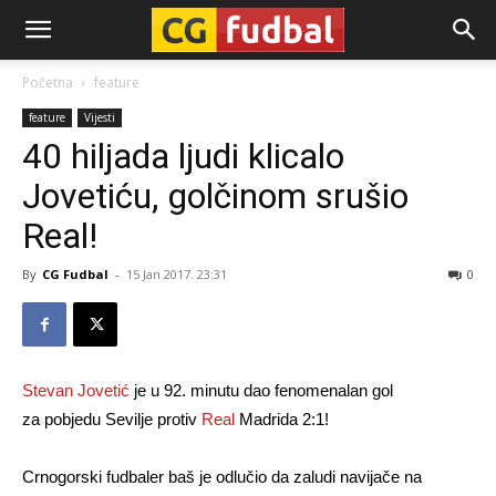
CG-
Početna
feature
feature
Vijesti
Fudbal
40 hiljada ljudi klicalo
Jovetiću, golčinom srušio
Real!
By
CG Fudbal
-
15 Jan 2017. 23:31
0
Stevan Jovetić
je u 92. minutu dao fenomenalan gol
za pobjedu Sevilje protiv
Real
Madrida 2:1!
Crnogorski fudbaler baš je odlučio da zaludi navijače na