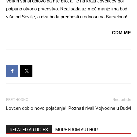
Velikih šansi gotovo da nije bilo, ali je na kraju Jovetićev gol
potpuno otvorio prvenstvo. Real sada uz meč manje ima bod
više od Sevilje, a dva boda prednosti u odnosu na Barselonu!
CDM.ME
PRETHODNO
Next article
Lovćen dobio novo pojačanje!
Poznati rivali Vojvodine u Budvi
RELATED ARTICLES
MORE FROM AUTHOR