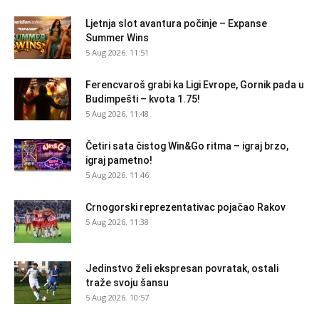
Ljetnja slot avantura počinje – Expanse
Summer Wins
5 Aug 2026. 11:51
Ferencvaroš grabi ka Ligi Evrope, Gornik pada u
Budimpešti – kvota 1.75!
5 Aug 2026. 11:48
Četiri sata čistog Win&Go ritma – igraj brzo,
igraj pametno!
5 Aug 2026. 11:46
Crnogorski reprezentativac pojačao Rakov
5 Aug 2026. 11:38
Jedinstvo želi ekspresan povratak, ostali
traže svoju šansu
5 Aug 2026. 10:57