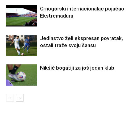
Crnogorski internacionalac pojačao
Ekstremaduru
Jedinstvo želi ekspresan povratak,
ostali traže svoju šansu
Nikšić bogatiji za još jedan klub