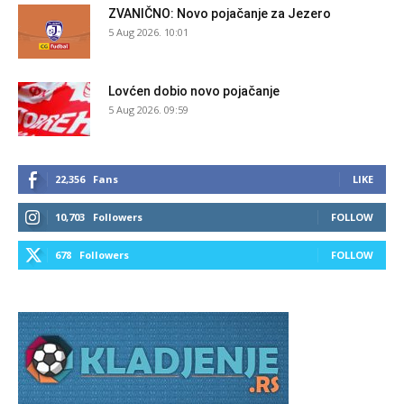
ZVANIČNO: Novo pojačanje za Jezero
5 Aug 2026. 10:01
Lovćen dobio novo pojačanje
5 Aug 2026. 09:59
22,356
Fans
LIKE
10,703
Followers
FOLLOW
678
Followers
FOLLOW