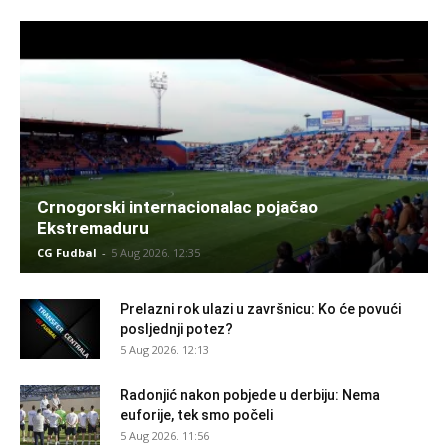
Crnogorski internacionalac pojačao
Ekstremaduru
CG Fudbal
-
5 Aug 2026. 12:35
Prelazni rok ulazi u završnicu: Ko će povući
posljednji potez?
5 Aug 2026. 12:13
Radonjić nakon pobjede u derbiju: Nema
euforije, tek smo počeli
5 Aug 2026. 11:56