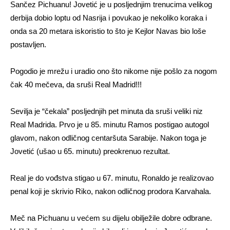
Sančez Pichuanu! Jovetić je u posljednjim trenucima velikog
derbija dobio loptu od Nasrija i povukao je nekoliko koraka i
onda sa 20 metara iskoristio to što je Kejlor Navas bio loše
postavljen.
Pogodio je mrežu i uradio ono što nikome nije pošlo za nogom
čak 40 mečeva, da sruši Real Madrid!!!
Sevilja je “čekala” posljednjih pet minuta da sruši veliki niz
Real Madrida. Prvo je u 85. minutu Ramos postigao autogol
glavom, nakon odličnog centaršuta Sarabije. Nakon toga je
Jovetić (ušao u 65. minutu) preokrenuo rezultat.
Real je do vođstva stigao u 67. minutu, Ronaldo je realizovao
penal koji je skrivio Riko, nakon odličnog prodora Karvahala.
Meč na Pichuanu u većem su dijelu obilježile dobre odbrane.