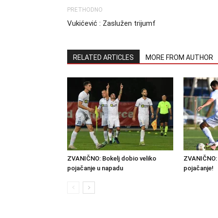
PRETHODNO
Vukićević : Zaslužen trijumf
RELATED ARTICLES
MORE FROM AUTHOR
ZVANIČNO: Bokelj dobio veliko
ZVANIČNO: 
pojačanje u napadu
pojačanje!