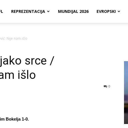
FL
REPREZENTACIJA
MUNDIJAL 2026
EVROPSKI
ić: Nije nam išlo
ako srce /
am išlo
0
im Bokelja 1-0.