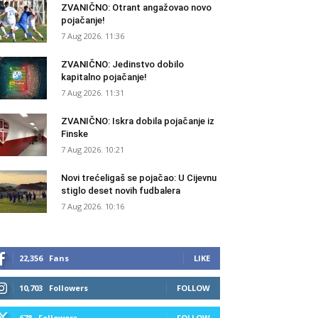
ZVANIČNO: Otrant angažovao novo
pojačanje!
7 Aug 2026. 11:36
ZVANIČNO: Jedinstvo dobilo
kapitalno pojačanje!
7 Aug 2026. 11:31
ZVANIČNO: Iskra dobila pojačanje iz
Finske
7 Aug 2026. 10:21
Novi trećeligaš se pojačao: U Cijevnu
stiglo deset novih fudbalera
7 Aug 2026. 10:16
22,356
Fans
LIKE
10,703
Followers
FOLLOW
678
Followers
FOLLOW