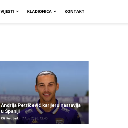
VIJESTI
KLADIONICA
KONTAKT
Andrija Petričević karijeru nastavlja
u Španiji
CG Fudbal
-
7 Aug 2026. 12:45