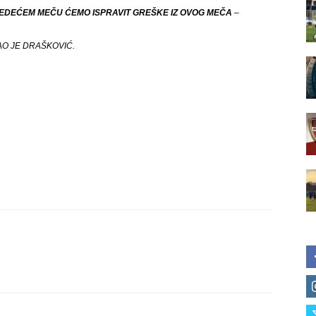
JEDEĆEM MEČU ĆEMO ISPRAVIT GREŠKE IZ OVOG MEČA
–
O JE DRAŠKOVIĆ.