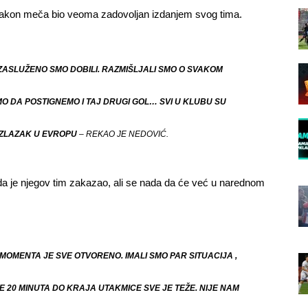
akon meča bio veoma zadovoljan izdanjem svog tima.
ZASLUŽENO SMO DOBILI. RAZMIŠLJALI SMO O SVAKOM
O DA POSTIGNEMO I TAJ DRUGI GOL… SVI U KLUBU SU
 IZLAZAK U EVROPU
– REKAO JE NEDOVIĆ.
 da je njegov tim zakazao, ali se nada da će već u narednom
 MOMENTA JE SVE OTVORENO. IMALI SMO PAR SITUACIJA ,
NE 20 MINUTA DO KRAJA UTAKMICE SVE JE TEŽE. NIJE NAM