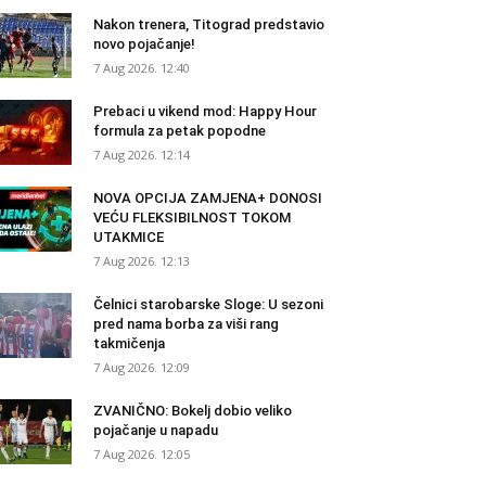
Nakon trenera, Titograd predstavio
novo pojačanje!
7 Aug 2026. 12:40
Prebaci u vikend mod: Happy Hour
formula za petak popodne
7 Aug 2026. 12:14
NOVA OPCIJA ZAMJENA+ DONOSI
VEĆU FLEKSIBILNOST TOKOM
UTAKMICE
7 Aug 2026. 12:13
Čelnici starobarske Sloge: U sezoni
pred nama borba za viši rang
takmičenja
7 Aug 2026. 12:09
ZVANIČNO: Bokelj dobio veliko
pojačanje u napadu
7 Aug 2026. 12:05