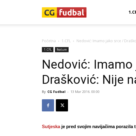
CG-
1.C
Fudbal
Početna
1.CFL
Nedović: Imamo jako srce / Draškov
1.CFL
feature
Nedović: Imamo j
Drašković: Nije n
By
CG Fudbal
-
13 Mar 2016. 00:00
Sutjeska
je pred svojim navijačima porazila t