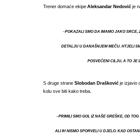
Trener domaće ekipe
Aleksandar Nedović
je n
–
POKAZALI SMO DA IMAMO JAKO SRCE, 
DETALJU U DANAŠNJEM MEČU. HTJELI SM
POSVEĆENI CILJU, A TO JE
S druge strane
Slobodan Drašković
je izjavio
kolu sve biti kako treba.
–
PRIMILI SMO GOL IZ NAŠE GREŠKE, OD TOG
ALI IH NISMO SPORVELI U DJELO. KAD OSTA