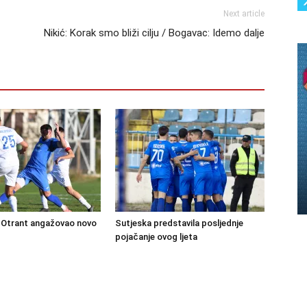
Next article
Nikić: Korak smo bliži cilju / Bogavac: Idemo dalje
Otrant angažovao novo
Sutjeska predstavila posljednje
pojačanje ovog ljeta