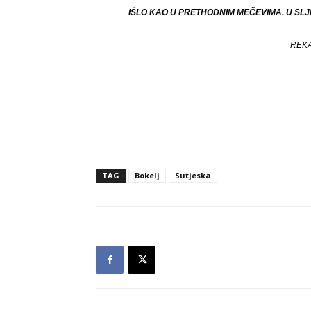
IŠLO KAO U PRETHODNIM MEČEVIMA. U SL
REKA
TAG
Bokelj
Sutjeska