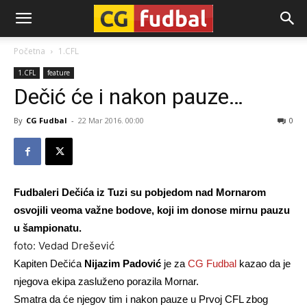
CG-
Početna
1.CFL
1.CFL
feature
Fudbal
Dečić će i nakon pauze…
By
CG Fudbal
-
22 Mar 2016. 00:00
0
Fudbaleri Dečića iz Tuzi su pobjedom nad Mornarom
osvojili veoma važne bodove, koji im donose mirnu pauzu
u šampionatu.
foto: Vedad Drešević
Kapiten Dečića
Nijazim Padović
je za
CG Fudbal
kazao da je
njegova ekipa zasluženo porazila Mornar.
Smatra da će njegov tim i nakon pauze u Prvoj CFL zbog