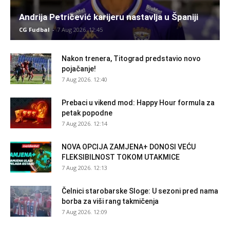
Andrija Petričević karijeru nastavlja u Španiji
CG Fudbal
-
7 Aug 2026. 12:45
Nakon trenera, Titograd predstavio novo
pojačanje!
7 Aug 2026. 12:40
Prebaci u vikend mod: Happy Hour formula za
petak popodne
7 Aug 2026. 12:14
NOVA OPCIJA ZAMJENA+ DONOSI VEĆU
FLEKSIBILNOST TOKOM UTAKMICE
7 Aug 2026. 12:13
Čelnici starobarske Sloge: U sezoni pred nama
borba za viši rang takmičenja
7 Aug 2026. 12:09