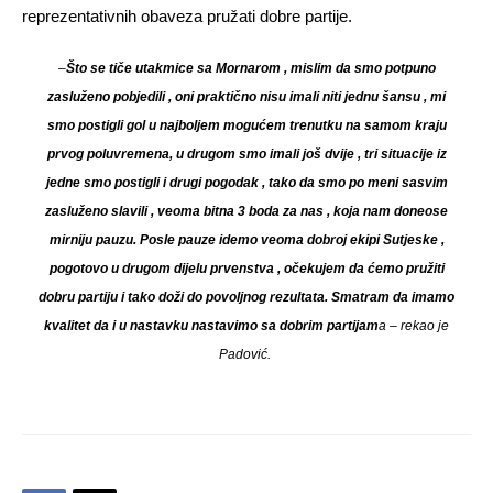
reprezentativnih obaveza pružati dobre partije.
–
Što se tiče utakmice sa Mornarom , mislim da smo potpuno
zasluženo pobjedili , oni praktično nisu imali niti jednu šansu , mi
smo postigli gol u najboljem mogućem trenutku na samom kraju
prvog poluvremena, u drugom smo imali još dvije , tri situacije iz
jedne smo postigli i drugi pogodak , tako da smo po meni sasvim
zasluženo slavili , veoma bitna 3 boda za nas , koja nam doneose
mirniju pauzu. Posle pauze idemo veoma dobroj ekipi Sutjeske ,
pogotovo u drugom dijelu prvenstva , očekujem da ćemo pružiti
dobru partiju i tako doži do povoljnog rezultata. Smatram da imamo
kvalitet da i u nastavku nastavimo sa dobrim partijam
a – rekao je
Padović.