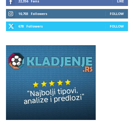
22,356
Fans
LIKE
10,703
Followers
FOLLOW
678
Followers
FOLLOW