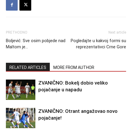
PRETHODNO
Next article
Boljević: Sve osim pobjede nad
Pogledajte u kakvoj formi su
Maltom je…
reprezentativci Crne Gore
RELATED ARTICLES
MORE FROM AUTHOR
ZVANIČNO: Bokelj dobio veliko
pojačanje u napadu
ZVANIČNO: Otrant angažovao novo
pojačanje!