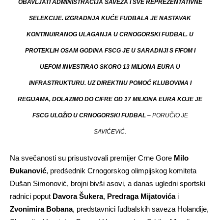
OBAVLJATI ADMINISTRACIJA SAVEZA I SVE REPREZENTATIVNE
SELEKCIJE. IZGRADNJA KUĆE FUDBALA JE NASTAVAK
KONTINUIRANOG ULAGANJA U CRNOGORSKI FUDBAL. U
PROTEKLIH OSAM GODINA FSCG JE U SARADNJI S FIFOM I
UEFOM INVESTIRAO SKORO 13 MILIONA EURA U
INFRASTRUKTURU. UZ DIREKTNU POMOĆ KLUBOVIMA I
REGIJAMA, DOLAZIMO DO CIFRE OD 17 MILIONA EURA KOJE JE
FSCG ULOŽIO U CRNOGORSKI FUDBAL
– PORUČIO JE
SAVIĆEVIĆ.
Na svečanosti su prisustvovali premijer Crne Gore
Milo
Đukanović
, predśednik Crnogorskog olimpijskog komiteta
Dušan Simonović, brojni bivši asovi, a danas ugledni sportski
radnici poput
Davora Šukera
,
Predraga Mijatovića
i
Zvonimira Bobana
, predstavnici fudbalskih saveza Holandije,