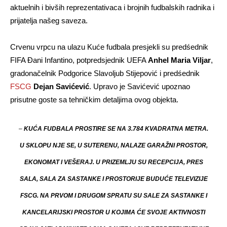
aktuelnih i bivših reprezentativaca i brojnih fudbalskih radnika i
prijatelja našeg saveza.
Crvenu vrpcu na ulazu Kuće fudbala presjekli su predśednik
FIFA Đani Infantino, potpredsjednik UEFA
Anhel Maria Viljar
,
gradonačelnik Podgorice Slavoljub Stijepović i predśednik
FSCG
Dejan Savićević
. Upravo je Savićević upoznao
prisutne goste sa tehničkim detaljima ovog objekta.
–
KUĆA FUDBALA PROSTIRE SE NA 3.784 KVADRATNA METRA.
U SKLOPU NJE SE, U SUTERENU, NALAZE GARAŽNI PROSTOR,
EKONOMAT I VEŠERAJ. U PRIZEMLJU SU RECEPCIJA, PRES
SALA, SALA ZA SASTANKE I PROSTORIJE BUDUĆE TELEVIZIJE
FSCG. NA PRVOM I DRUGOM SPRATU SU SALE ZA SASTANKE I
KANCELARIJSKI PROSTOR U KOJIMA ĆE SVOJE AKTIVNOSTI