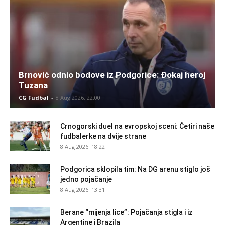
Brnović odnio bodove iz Podgorice: Đokaj heroj
Tuzana
CG Fudbal
-
8 Aug 2026. 22:00
Crnogorski duel na evropskoj sceni: Četiri naše
fudbalerke na dvije strane
8 Aug 2026. 18:22
Podgorica sklopila tim: Na DG arenu stiglo još
jedno pojačanje
8 Aug 2026. 13:31
Berane “mijenja lice”: Pojačanja stigla i iz
Argentine i Brazila