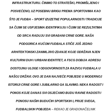
INFRASTRUKTURU. ČINIMO TO STRATEŠKI, PROMIŠLJENO I
POSVEĆENO, UZ POSEBNU BRIGU PREMA SPORTOVIMA KAO
ŠTO JE FUDBA – SPORT IZUZETNE POPULARNOSTI I TRADICIJE
SA ČIJIM SE USPJESIMA IDENTIFIKUJU I ČIJIM SE REZULTATIMA
OD SRCA RADUJU SVI GRAĐANI CRNE GORE. NAŠA
PODGORICA KUĆOM FUDBALA STIČE JOŠ JEDNO
ARHITEKTONSKI ZANIMLJIVO ZDANJE KOJE ODRŽAVA NJEN
KULTURNI DUH I URBANI IDENTITET, A FSCG DOBIJA ADRESU
DOSTOJNU ULOGE I ODGOVORNOSTI ZA RAZVOJ FUDBALA U
NAŠOJ DRŽAVI. OVO JE DAN NAJVEĆE POBJEDE U MODERNOJ
ISTORIJI CRNE GORE I JUBILARNO GA SLAVIMO. NEKA RADOST I
PONOS KOJE DANAS SVI OSJEĆAMO BUDU RAVNE RADOSTI I
PONOSU NAŠIH BUDUĆIH SPORTSKIH I, PRIJE SVEGA,
FUDBALSKIH POBJEDA
– REKAO JE GRADONAČELNIK