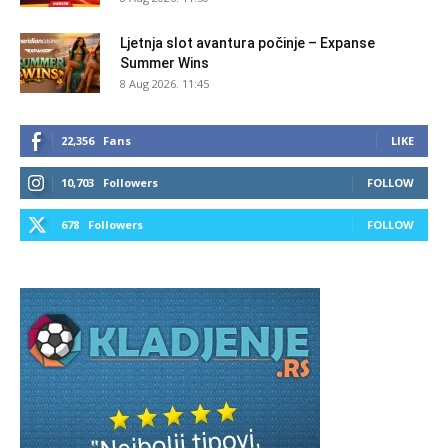
Ljetnja slot avantura počinje – Expanse
Summer Wins
8 Aug 2026. 11:45
22,356
Fans
LIKE
10,703
Followers
FOLLOW
678
Followers
FOLLOW