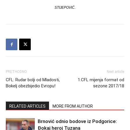
STIJEPOVIĆ.
PRETHODNO
Next article
CFL: Rudar bolji od Mladosti,
1.CFL mijenja format od
Bokelj obezbijedio Evropu!
sezone 2017/18
RELATED ARTICLES
MORE FROM AUTHOR
Brnović odnio bodove iz Podgorice:
Đokaj heroj Tuzana