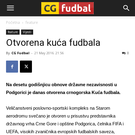
CG-
Početna
feature
feature
Vijesti
Fudbal
Otvorena kuća fudbala
By
CG Fudbal
-
21 May 2016. 21:56
0
Na desetu godišnjicu obnove državne nezavisnosti u
Podgorici je danas otvorena crnogorska Kuća fudbala.
Veličanstveni poslovno-sportski kompleks na Starom
aerodromu svečano je otvoren u prisustvu predstavnika
državnog vrha Crne Gore i opštine Podgorica, čelnika FIFA i
UEFA, visokih zvaničnika evropskih fudbalskih saveza,