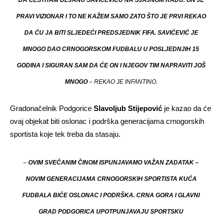
DA ČESTITAM DEJANU SAVIĆEVIĆU NA SJAJNOM RADU. ON JE
PRAVI VIZIONAR I TO NE KAŽEM SAMO ZATO ŠTO JE PRVI REKAO
DA ĆU JA BITI SLJEDEĆI PREDSJEDNIK FIFA. SAVIĆEVIĆ JE
MNOGO DAO CRNOGORSKOM FUDBALU U POSLJEDNJIH 15
GODINA I SIGURAN SAM DA ĆE ON I NJEGOV TIM NAPRAVITI JOŠ
MNOGO
– REKAO JE INFANTINO.
Gradonačelnik Podgorice
Slavoljub Stijepović
je kazao da će
ovaj objekat biti oslonac i podrška generacijama crnogorskih
sportista koje tek treba da stasaju.
–
OVIM SVEČANIM ČINOM ISPUNJAVAMO VAŽAN ZADATAK –
NOVIM GENERACIJAMA CRNOGORSKIH SPORTISTA KUĆA
FUDBALA BIĆE OSLONAC I PODRŠKA. CRNA GORA I GLAVNI
GRAD PODGORICA UPOTPUNJAVAJU SPORTSKU