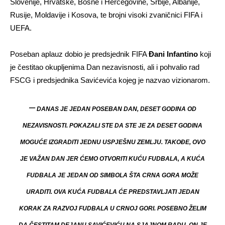
Slovenije, Hrvatske, Bosne i Hercegovine, Srbije, Albanije,
Rusije, Moldavije i Kosova, te brojni visoki zvaničnici FIFA i
UEFA.
Poseban aplauz dobio je predsjednik FIFA
Đani Infantino
koji
je čestitao okupljenima Dan nezavisnosti, ali i pohvalio rad
FSCG i predsjednika Savićevića kojeg je nazvao vizionarom.
–
DANAS JE JEDAN POSEBAN DAN, DESET GODINA OD
NEZAVISNOSTI. POKAZALI STE DA STE JE ZA DESET GODINA
MOGUĆE IZGRADITI JEDNU USPJEŠNU ZEMLJU. TAKOĐE, OVO
JE VAŽAN DAN JER ĆEMO OTVORITI KUĆU FUDBALA, A KUĆA
FUDBALA JE JEDAN OD SIMBOLA ŠTA CRNA GORA MOŽE
URADITI. OVA KUĆA FUDBALA ĆE PREDSTAVLJATI JEDAN
KORAK ZA RAZVOJ FUDBALA U CRNOJ GORI. POSEBNO ŽELIM