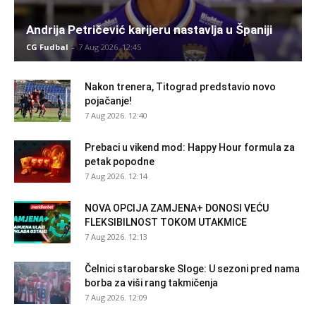
Andrija Petričević karijeru nastavlja u Španiji
CG Fudbal
-
7 Aug 2026. 12:45
Nakon trenera, Titograd predstavio novo
pojačanje!
7 Aug 2026. 12:40
Prebaci u vikend mod: Happy Hour formula za
petak popodne
7 Aug 2026. 12:14
NOVA OPCIJA ZAMJENA+ DONOSI VEĆU
FLEKSIBILNOST TOKOM UTAKMICE
7 Aug 2026. 12:13
Čelnici starobarske Sloge: U sezoni pred nama
borba za viši rang takmičenja
7 Aug 2026. 12:09