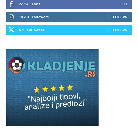
22,356
Fans
LIKE
10,703
Followers
FOLLOW
678
Followers
FOLLOW