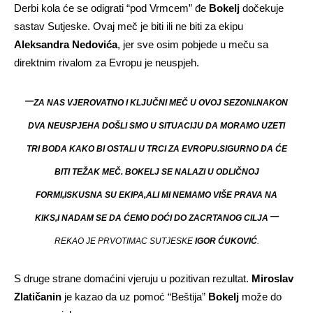
Derbi kola će se odigrati “pod Vrmcem” đe
Bokelj
dočekuje
sastav Sutjeske. Ovaj meč je biti ili ne biti za ekipu
Aleksandra Nedovića
, jer sve osim pobjede u meču sa
direktnim rivalom za Evropu je neuspjeh.
–
ZA NAS VJEROVATNO I KLJUČNI MEČ U OVOJ SEZONI.NAKON
DVA NEUSPJEHA DOŠLI SMO U SITUACIJU DA MORAMO UZETI
TRI BODA KAKO BI OSTALI U TRCI ZA EVROPU.SIGURNO DA ĆE
BITI TEŽAK MEČ. BOKELJ SE NALAZI U ODLIČNOJ
FORMI,ISKUSNA SU EKIPA,ALI MI NEMAMO VIŠE PRAVA NA
–
KIKS,I NADAM SE DA ĆEMO DOĆI DO ZACRTANOG CILJA
REKAO JE PRVOTIMAC SUTJESKE
IGOR ĆUKOVIĆ
.
S druge strane domaćini vjeruju u pozitivan rezultat.
Miroslav
Zlatičanin
je kazao da uz pomoć “Beštija”
Bokelj
može do