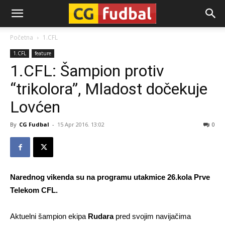
CG-
Početna
1.CFL
1.CFL
feature
Fudbal
1.CFL: Šampion protiv
“trikolora”, Mladost dočekuje
Lovćen
By
CG Fudbal
-
15 Apr 2016. 13:02
0
Narednog vikenda su na programu utakmice 26.kola Prve
Telekom CFL.
Aktuelni šampion ekipa
Rudara
pred svojim navijačima