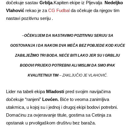
dočekuje sastav
Grblja
.Kapiten ekipe iz Pljevalja
Nedeljko
Vlahović
rekao je za
CG Fudbal
da očekuje da njegov tim
nastavi pozitivnu seriju .
–
OČEKUJEM DA NASTAVIMO POZITIVNU SERIJU SA
GOSTOVANJA I DA NAKON DVA MEČA BEZ POBJEDE KOD KUĆE
ZABILJEŽIMO TRI BODA. NEĆE BITI LAKO JER SU I GRBLJU
BODOVI PRIJEKO POTREBNI ALI MISLIM DA SMO IPAK
KVALITETNIJI TIM
– ZAKLJUČIO JE VLAHOVIĆ.
Lider na tabeli ekipa
Mladosti
pred svojim navijačima
dočekuje “ranjeni”
Lov
ćen.
Biće to veoma zanimljiva
utakmica, u kojoj su i jednoj i drugoj ekipi bodovi potrebni.
Domaćinu za ovjeravanje titule, gostima sa Cetinja za
opstanak u prvoligaškom društvu bez baraža.