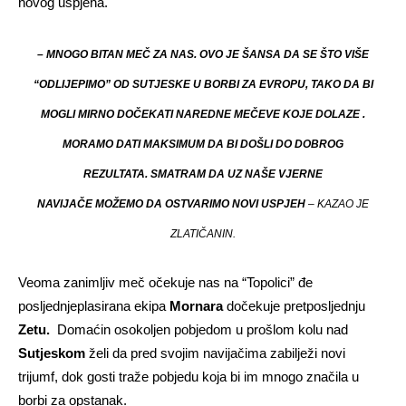
novog uspjeha.
– MNOGO BITAN MEČ ZA NAS. OVO JE ŠANSA DA SE ŠTO VIŠE
“ODLIJEPIMO” OD SUTJESKE U BORBI ZA EVROPU, TAKO DA BI
MOGLI MIRNO DOČEKATI NAREDNE MEČEVE KOJE DOLAZE .
MORAMO DATI MAKSIMUM DA BI DOŠLI DO DOBROG
REZULTATA. SMATRAM DA UZ NAŠE VJERNE
NAVIJAČE MOŽEMO DA OSTVARIMO NOVI USPJEH
– KAZAO JE
ZLATIČANIN.
Veoma zanimljiv meč očekuje nas na “Topolici” đe
posljednjeplasirana ekipa
Mornara
dočekuje pretposljednju
Zetu.
Domaćin osokoljen pobjedom u prošlom kolu nad
Sutjeskom
želi da pred svojim navijačima zabilježi novi
trijumf, dok gosti traže pobjedu koja bi im mnogo značila u
borbi za opstanak.