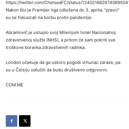
https://twitter.com/ChelseaFC/status/124021682674069504
Nakon što je Premijer liga odložena do 3. aprila, “plavci”
su se fokusirali na borbu protiv pandemije.
Abramovič je ustupio svoj Milenijum hotel Nacionalnoj
zdravstvenoj službi (NHS), a pritom će sam pokriti sve
troškove boravka zdravstvenih radnika.
London očekuje da ga uskoro pogodi vrhunac zaraze, pa
su u Čelsiju odlučili da budu društveno odgovorni.
CDM.ME