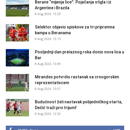
Berane “mijenja lice”: Pojačanja stigla i iz
Argentine i Brazila
8 Aug 2026. 13:29
Selektor objavio spiskove za tri pripremna
kampa u Beranama
8 Aug 2026. 13:15
Posljednji dan prelaznog roka donio nova lica u
Bar
8 Aug 2026. 13:09
Mirandes potvrdio rastanak sa crnogorskim
reprezentativcem
8 Aug 2026. 13:07
Budućnost želi nastavak pobjedničkog starta,
Dečić traži prvi trijumf
8 Aug 2026. 12:32