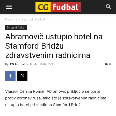
CG-
Početna
Evropski fudbal
Evropski fudbal
Fudbal
Abramovič ustupio hotel na
Stamford Bridžu
zdravstvenim radnicima
By
CG Fudbal
-
18 Mar 2020. 15:30
0
Vlasnik Čelsija Roman Abramovič priključio se borbi
protiv koronavirusa, tako što je zdravstvenim radnicima
ustupio hotel pri stadionu Stamford Bridž.