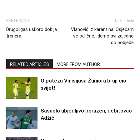
PRETHODNO
Next article
Drugoligaš uskoro dobija
Vlahović iz karantina: Osjećam
trenera
se odlično, idemo svi zajedno
do pobjede
RELATED ARTICLES
MORE FROM AUTHOR
O potezu Vinisijusa Žuniora bruji cio
svijet!
Sasuolo ubjedljivo poražen, debitovao
Adžić