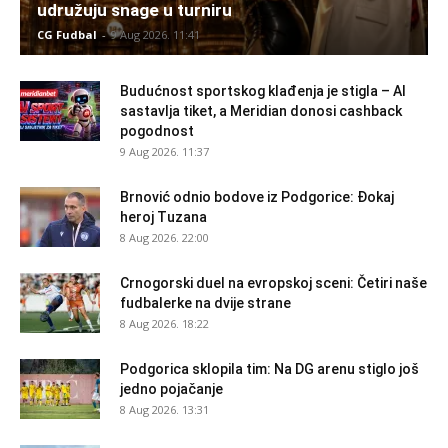
udružuju snage u turniru
CG Fudbal
-
9 Aug 2026. 11:41
Budućnost sportskog klađenja je stigla – AI
sastavlja tiket, a Meridian donosi cashback
pogodnost
9 Aug 2026. 11:37
Brnović odnio bodove iz Podgorice: Đokaj
heroj Tuzana
8 Aug 2026. 22:00
Crnogorski duel na evropskoj sceni: Četiri naše
fudbalerke na dvije strane
8 Aug 2026. 18:22
Podgorica sklopila tim: Na DG arenu stiglo još
jedno pojačanje
8 Aug 2026. 13:31