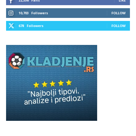
22,356
Fans
LIKE
10,703
Followers
FOLLOW
678
Followers
FOLLOW