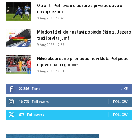
Otrant i Petrovac u borbi za prve bodove u
novoj sezoni
9 Aug 2026. 12:46
Mladost želi da nastavi pobjednički niz, Jezero
traži prvi trijumf
9 Aug 2026. 12:38
Nikić ekspresno pronašao novi klub: Potpisao
ugovor na tri godine
9 Aug 2026. 12:31
22,356
Fans
LIKE
10,703
Followers
FOLLOW
678
Followers
FOLLOW