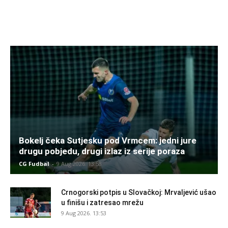
Bokelj čeka Sutjesku pod Vrmcem: jedni jure
drugu pobjedu, drugi izlaz iz serije poraza
CG Fudbal
-
9 Aug 2026. 13:58
Crnogorski potpis u Slovačkoj: Mrvaljević ušao
u finišu i zatresao mrežu
9 Aug 2026. 13:53