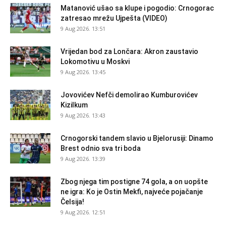
Matanović ušao sa klupe i pogodio: Crnogorac
zatresao mrežu Ujpešta (VIDEO)
9 Aug 2026. 13:51
Vrijedan bod za Lončara: Akron zaustavio
Lokomotivu u Moskvi
9 Aug 2026. 13:45
Jovovićev Nefči demolirao Kumburovićev
Kizilkum
9 Aug 2026. 13:43
Crnogorski tandem slavio u Bjelorusiji: Dinamo
Brest odnio sva tri boda
9 Aug 2026. 13:39
Zbog njega tim postigne 74 gola, a on uopšte
ne igra: Ko je Ostin Mekfi, najveće pojačanje
Čelsija!
9 Aug 2026. 12:51