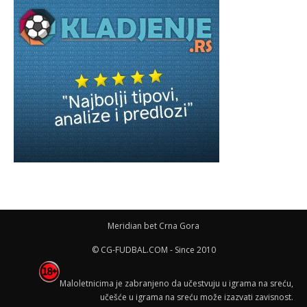
Meridian bet Crna Gora
© CG-FUDBAL.COM - Since 2010
Maloletnicima je zabranjeno da učestvuju u igrama na sreću,
učešće u igrama na sreću može izazvati zavisnost.