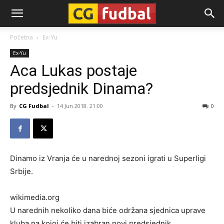
CG-
Početna
Ex-Yu
Ex-Yu
Fudbal
Aca Lukas postaje
predsjednik Dinama?
By
CG Fudbal
-
14 Jun 2018. 21:00
0
Dinamo iz Vranja će u narednoj sezoni igrati u Superligi
Srbije.
wikimedia.org
U narednih nekoliko dana biće održana sjednica uprave
kluba na kojoj će biti izabran novi predsjednik.