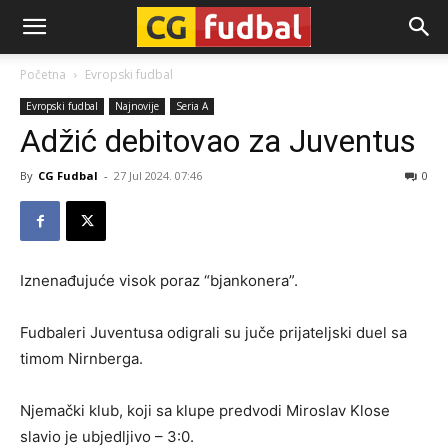
CG-
Početna
Evropski fudbal
Evropski fudbal
Najnovije
Seria A
Fudbal
Adžić debitovao za Juventus
By
CG Fudbal
-
27 Jul 2024. 07:46
0
Iznenađujuće visok poraz “bjankonera”.
Fudbaleri Juventusa odigrali su juče prijateljski duel sa
timom Nirnberga.
Njemački klub, koji sa klupe predvodi Miroslav Klose
slavio je ubjedljivo – 3:0.