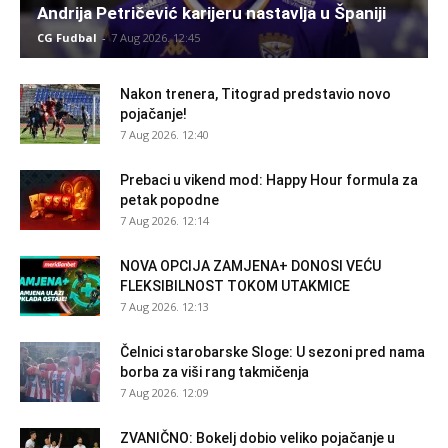
Andrija Petričević karijeru nastavlja u Španiji
CG Fudbal
-
7 Aug 2026. 12:45
Nakon trenera, Titograd predstavio novo
pojačanje!
7 Aug 2026. 12:40
Prebaci u vikend mod: Happy Hour formula za
petak popodne
7 Aug 2026. 12:14
NOVA OPCIJA ZAMJENA+ DONOSI VEĆU
FLEKSIBILNOST TOKOM UTAKMICE
7 Aug 2026. 12:13
Čelnici starobarske Sloge: U sezoni pred nama
borba za viši rang takmičenja
7 Aug 2026. 12:09
ZVANIČNO: Bokelj dobio veliko pojačanje u