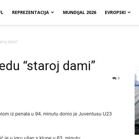
FL
REPREZENTACIJA
MUNDIJAL 2026
EVROPSKI
aroj dami”
edu “staroj dami”
0
golom iz penala u 94. minutu donio je Juventusu U23
ić je u igru ušao s klupe u 63. minutu.