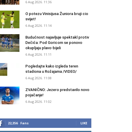
6 Aug 2026. 11:36
O potezu Vinisijusa Žuniora bruji cio
svijet!
6 Aug 2026. 11:14
Budućnost najavljuje spektakl protiv
Dečića: Pod Goricom se ponovo
okupljaju plavo-bijeli
6 Aug 2026. 11:11
Pogledajte kako izgleda teren
stadiona u Rožajama /VIDEO/
6 Aug 2026. 11:08
ZVANIČNO: Jezero predstavilo novo
pojačanje!
6 Aug 2026. 11:02
22,356
Fans
LIKE