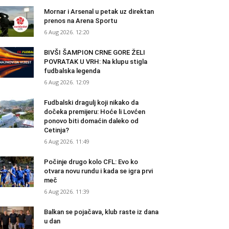
Mornar i Arsenal u petak uz direktan
prenos na Arena Sportu
6 Aug 2026. 12:20
BIVŠI ŠAMPION CRNE GORE ŽELI
POVRATAK U VRH: Na klupu stigla
fudbalska legenda
6 Aug 2026. 12:09
Fudbalski dragulj koji nikako da
dočeka premijeru: Hoće li Lovćen
ponovo biti domaćin daleko od
Cetinja?
6 Aug 2026. 11:49
Počinje drugo kolo CFL: Evo ko
otvara novu rundu i kada se igra prvi
meč
6 Aug 2026. 11:39
Balkan se pojačava, klub raste iz dana
u dan