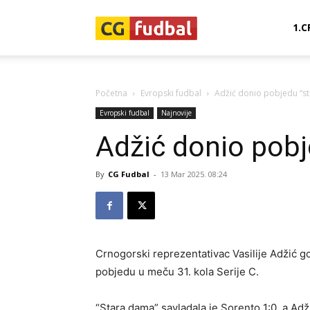
CG-
1.C
Fudbal
Početna
Evropski fudbal
Adžić donio pobjedu “st
Evropski fudbal
Najnovije
Adžić donio pobj
By
CG Fudbal
-
13 Mar 2025. 08:24
Crnogorski reprezentativac Vasilije Adžić 
pobjedu u meču 31. kola Serije C.
“Stara dama” savladala je Sorento 1:0, a Adž