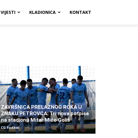
VIJESTI
KLADIONICA
KONTAKT
ZAVRŠNICA PRELAZNOG ROKA U
ZNAKU PETROVCA: Tri nova potpisa
na stadionu Mitar Mićo Goliš
CG Fudbal
-
6 Aug 2026. 12:26