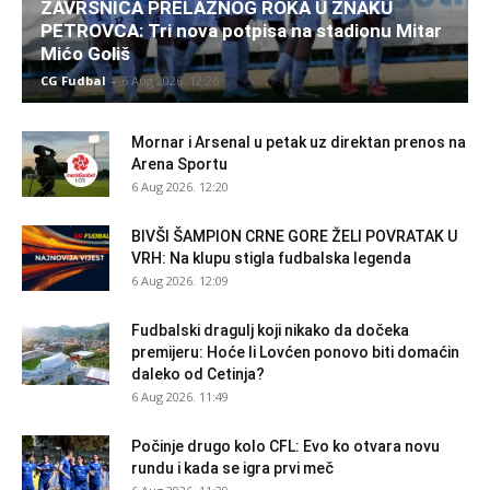
ZAVRŠNICA PRELAZNOG ROKA U ZNAKU
PETROVCA: Tri nova potpisa na stadionu Mitar
Mićo Goliš
CG Fudbal
-
6 Aug 2026. 12:26
Mornar i Arsenal u petak uz direktan prenos na
Arena Sportu
6 Aug 2026. 12:20
BIVŠI ŠAMPION CRNE GORE ŽELI POVRATAK U
VRH: Na klupu stigla fudbalska legenda
6 Aug 2026. 12:09
Fudbalski dragulj koji nikako da dočeka
premijeru: Hoće li Lovćen ponovo biti domaćin
daleko od Cetinja?
6 Aug 2026. 11:49
Počinje drugo kolo CFL: Evo ko otvara novu
rundu i kada se igra prvi meč