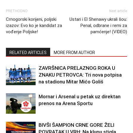
PRETHODNO
Next article
Crnogorski korijeni, poljski
Ustari i El Shenawy ukrali šou:
izazov: Evo ko je kandidat za
Penal, odbrane i remi za
vođenje Poljske!
pamćenje! (VIDEO)
RELATED ARTICLES
MORE FROM AUTHOR
ZAVRŠNICA PRELAZNOG ROKA U
ZNAKU PETROVCA: Tri nova potpisa
na stadionu Mitar Mićo Goliš
Mornar i Arsenal u petak uz direktan
prenos na Arena Sportu
BIVŠI ŠAMPION CRNE GORE ŽELI
POVRATAK U VRH: Na klupu stigla