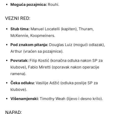
Moguća pozajmica:
Rouhi.
VEZNI RED:
Stub tima:
Manuel Locatelli (kapiten), Thuram,
McKennie, Koopmeiners.
Pod znakom pitanja:
Douglas Luiz (mogući odlazak),
Arthur (vraćen sa pozajmice).
Povratak:
Filip Kostić (konačna odluka nakon SP za
klubove), Fabio Miretti (oporavak nakon operacije
ramena).
Čeka odluku:
Vasilije Adžić (odluka poslije SP za
klubove).
Višenamjenski:
Timothy Weah (lijevo i desno krilo).
NAPAD: