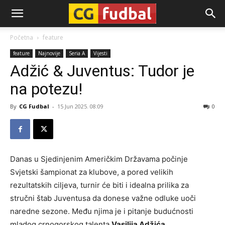
CG-
Početna
feature
feature
Najnovije
Seria A
Vijesti
Fudbal
Adžić & Juventus: Tudor je
na potezu!
By
CG Fudbal
-
15 Jun 2025. 08:09
0
Danas u Sjedinjenim Američkim Državama počinje
Svjetski šampionat za klubove, a pored velikih
rezultatskih ciljeva, turnir će biti i idealna prilika za
stručni štab Juventusa da donese važne odluke uoči
naredne sezone. Među njima je i pitanje budućnosti
mladog crnogorskog talenta
Vasilija Adžića
.