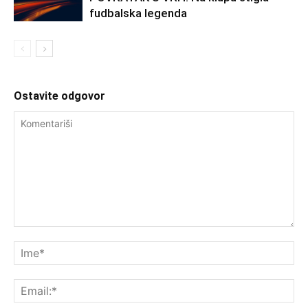
fudbalska legenda
Ostavite odgovor