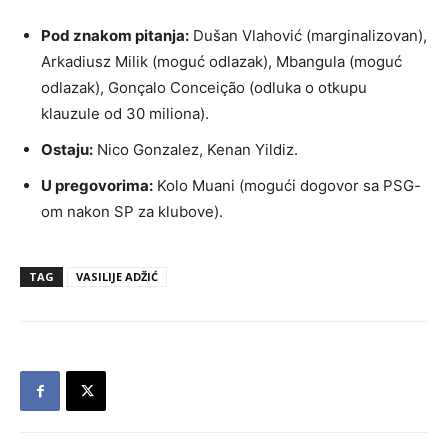
Pod znakom pitanja:
Dušan Vlahović (marginalizovan),
Arkadiusz Milik (moguć odlazak), Mbangula (moguć
odlazak), Gonçalo Conceição (odluka o otkupu
klauzule od 30 miliona).
Ostaju:
Nico Gonzalez, Kenan Yildiz.
U pregovorima:
Kolo Muani (mogući dogovor sa PSG-
om nakon SP za klubove).
TAG
VASILIJE ADŽIĆ