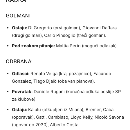
GOLMANI:
Ostaju:
Di Gregorio (prvi golman), Giovanni Daffara
(drugi golman), Carlo Pinsoglio (treći golman).
Pod znakom pitanja:
Mattia Perin (mogući odlazak).
ODBRANA:
Odlasci:
Renato Veiga (kraj pozajmice), Facundo
Gonzalez, Tiago Djalò (oba van planova).
Povratak:
Daniele Rugani (konačna odluka poslije SP
za klubove).
Ostaju:
Kalulu (otkupljen iz Milana), Bremer, Cabal
(oporavak), Gatti, Cambiaso, Lloyd Kelly, Nicolò Savona
(ugovor do 2030), Alberto Costa.