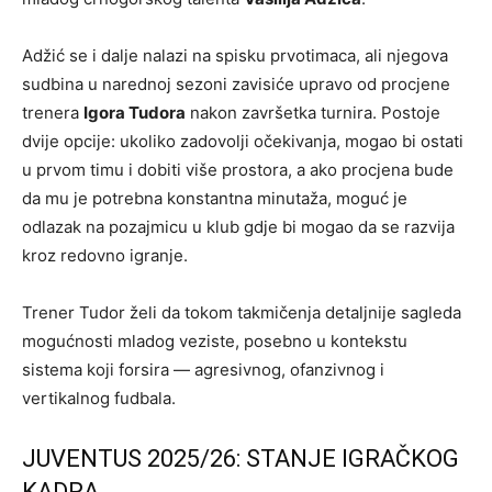
Adžić se i dalje nalazi na spisku prvotimaca, ali njegova
sudbina u narednoj sezoni zavisiće upravo od procjene
trenera
Igora Tudora
nakon završetka turnira. Postoje
dvije opcije: ukoliko zadovolji očekivanja, mogao bi ostati
u prvom timu i dobiti više prostora, a ako procjena bude
da mu je potrebna konstantna minutaža, moguć je
odlazak na pozajmicu u klub gdje bi mogao da se razvija
kroz redovno igranje.
Trener Tudor želi da tokom takmičenja detaljnije sagleda
mogućnosti mladog veziste, posebno u kontekstu
sistema koji forsira — agresivnog, ofanzivnog i
vertikalnog fudbala.
JUVENTUS
2025/26: STANJE IGRAČKOG
KADRA