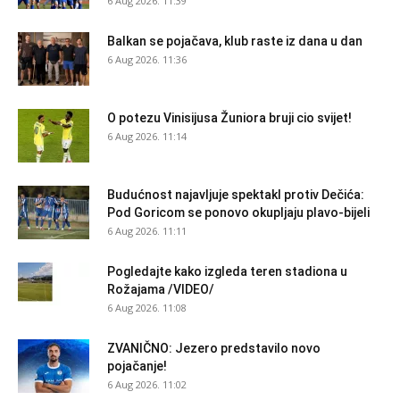
6 Aug 2026. 11:39
Balkan se pojačava, klub raste iz dana u dan
6 Aug 2026. 11:36
O potezu Vinisijusa Žuniora bruji cio svijet!
6 Aug 2026. 11:14
Budućnost najavljuje spektakl protiv Dečića:
Pod Goricom se ponovo okupljaju plavo-bijeli
6 Aug 2026. 11:11
Pogledajte kako izgleda teren stadiona u
Rožajama /VIDEO/
6 Aug 2026. 11:08
ZVANIČNO: Jezero predstavilo novo
pojačanje!
6 Aug 2026. 11:02