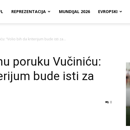
FL
REPREZENTACIJA
MUNDIJAL 2026
EVROPSKI
: “Volio bih da kriterijum bude isti za...
nu poruku Vučiniću:
erijum bude isti za
0