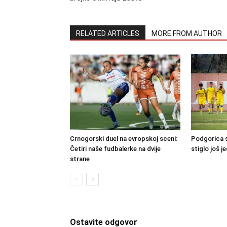
RELATED ARTICLES
MORE FROM AUTHOR
Crnogorski duel na evropskoj sceni:
Podgorica s
Četiri naše fudbalerke na dvije
stiglo još j
strane
Ostavite odgovor