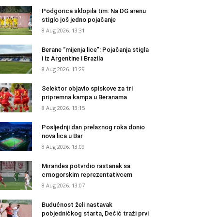
Podgorica sklopila tim: Na DG arenu
stiglo još jedno pojačanje
8 Aug 2026. 13:31
Berane “mijenja lice”: Pojačanja stigla
i iz Argentine i Brazila
8 Aug 2026. 13:29
Selektor objavio spiskove za tri
pripremna kampa u Beranama
8 Aug 2026. 13:15
Posljednji dan prelaznog roka donio
nova lica u Bar
8 Aug 2026. 13:09
Mirandes potvrdio rastanak sa
crnogorskim reprezentativcem
8 Aug 2026. 13:07
Budućnost želi nastavak
pobjedničkog starta, Dečić traži prvi