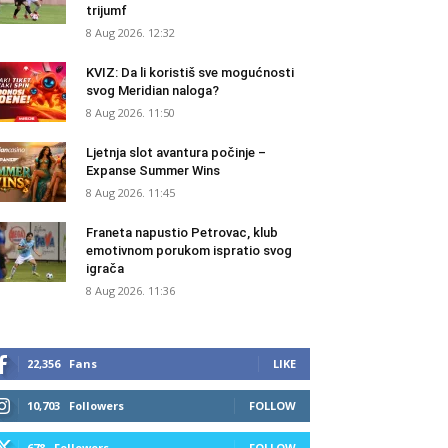
trijumf
8 Aug 2026. 12:32
KVIZ: Da li koristiš sve mogućnosti
svog Meridian naloga?
8 Aug 2026. 11:50
Ljetnja slot avantura počinje –
Expanse Summer Wins
8 Aug 2026. 11:45
Franeta napustio Petrovac, klub
emotivnom porukom ispratio svog
igrača
8 Aug 2026. 11:36
22,356
Fans
LIKE
10,703
Followers
FOLLOW
678
Followers
FOLLOW