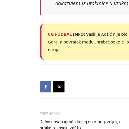
dokazujem iz utakmice u utakmic
CG FUDBAL
INFO:
Vasilije Adžić nije bi
Gore, a povratak među „hrabre sokole“ 
nacija.
PRETHODNO
Dečić doveo igrača kojeg su mnogi željeli, a
brojke otkrivaju zašto