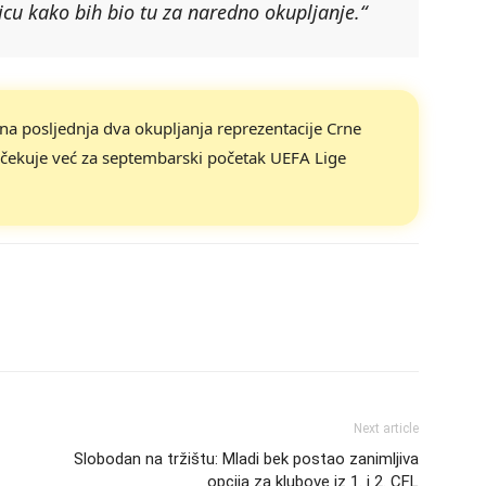
u kako bih bio tu za naredno okupljanje.“
o na posljednja dva okupljanja reprezentacije Crne
očekuje već za septembarski početak UEFA Lige
Next article
Slobodan na tržištu: Mladi bek postao zanimljiva
opcija za klubove iz 1. i 2. CFL