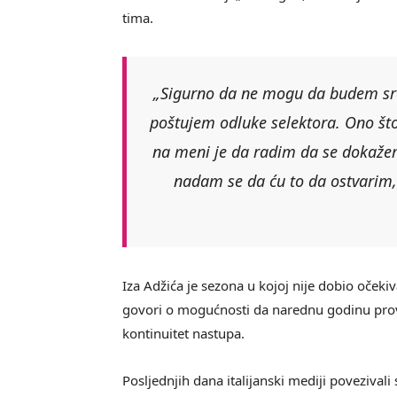
tima.
„Sigurno da ne mogu da budem sre
poštujem odluke selektora. Ono što b
na meni je da radim da se dokažem 
nadam se da ću to da ostvarim, 
Iza Adžića je sezona u kojoj nije dobio oček
govori o mogućnosti da narednu godinu prove
kontinuitet nastupa.
Posljednjih dana italijanski mediji poveziv