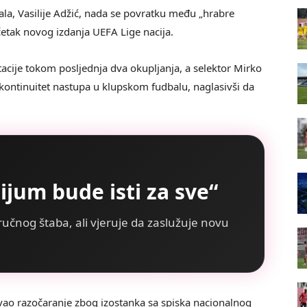
la, Vasilije Adžić, nada se povratku među „hrabre
etak novog izdanja UEFA Lige nacija.
tacije tokom posljednja dva okupljanja, a selektor Mirko
 kontinuitet nastupa u klupskom fudbalu, naglasivši da
rijum bude isti za sve“
ručnog štaba, ali vjeruje da zaslužuje novu
rivao razočaranje zbog izostanka sa spiska nacionalnog