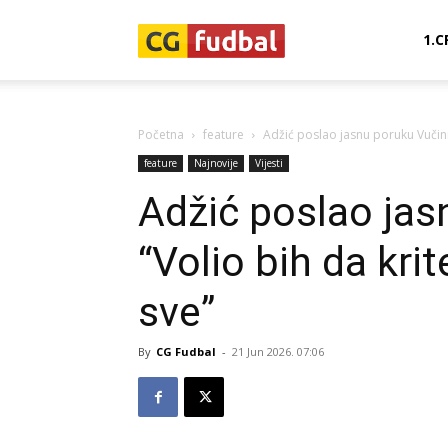
CG-
1.C
Fudbal
Početna
feature
Adžić poslao jasnu poruku Vučiniću
feature
Najnovije
Vijesti
Adžić poslao jas
“Volio bih da krit
sve”
By
CG Fudbal
-
21 Jun 2026. 07:06