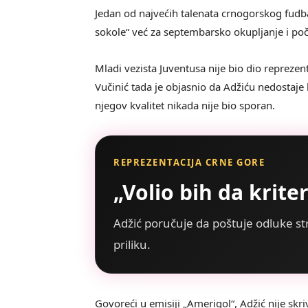
Jedan od najvećih talenata crnogorskog fudba
sokole“ već za septembarsko okupljanje i poč
Mladi vezista Juventusa nije bio dio reprezen
Vučinić tada je objasnio da Adžiću nedostaje
njegov kvalitet nikada nije bio sporan.
REPREZENTACIJA CRNE GORE
„Volio bih da krite
Adžić poručuje da poštuje odluke st
priliku.
Govoreći u emisiji „Amerigol“, Adžić nije sk