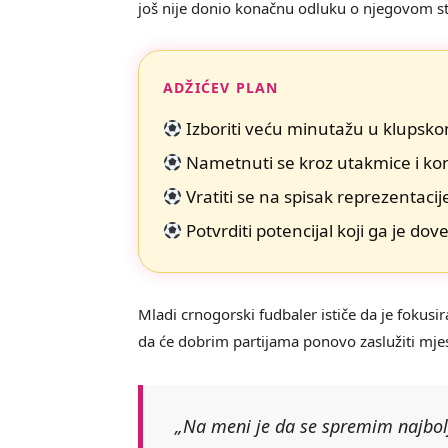
još nije donio konačnu odluku o njegovom s
ADŽIĆEV PLAN
Izboriti veću minutažu u klupsk
Nametnuti se kroz utakmice i ko
Vratiti se na spisak reprezentaci
Potvrditi potencijal koji ga je do
Mladi crnogorski fudbaler ističe da je fokusi
da će dobrim partijama ponovo zaslužiti mje
„Na meni je da se spremim najbol