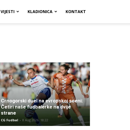
VIJESTI
KLADIONICA
KONTAKT
Crnogorski duel na evropskoj sceni:
Četiri naše fudbalerke na dvije
strane
CG Fudbal
-
8 Aug 2026. 18:22