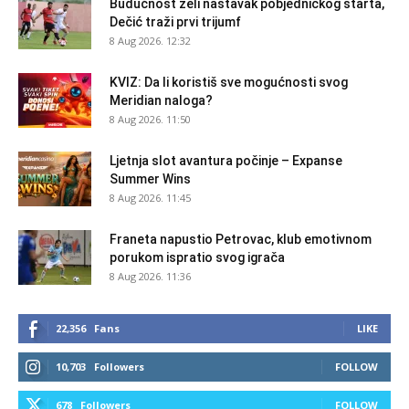
Budućnost želi nastavak pobjedničkog starta,
Dečić traži prvi trijumf
8 Aug 2026. 12:32
KVIZ: Da li koristiš sve mogućnosti svog
Meridian naloga?
8 Aug 2026. 11:50
Ljetnja slot avantura počinje – Expanse
Summer Wins
8 Aug 2026. 11:45
Franeta napustio Petrovac, klub emotivnom
porukom ispratio svog igrača
8 Aug 2026. 11:36
22,356
Fans
LIKE
10,703
Followers
FOLLOW
678
Followers
FOLLOW