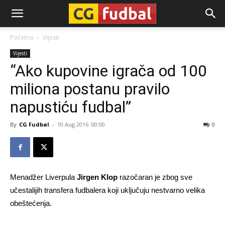
CG-
Početna
Vijesti
Vijesti
Fudbal
“Ako kupovine igrača od 100
miliona postanu pravilo
napustiću fudbal”
By
CG Fudbal
-
10 Aug 2016. 00:00
0
Menadžer Liverpula
Jirgen Klop
razočaran je zbog sve
učestalijih transfera fudbalera koji uključuju nestvarno velika
obeštećenja.