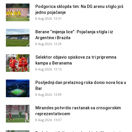
Podgorica sklopila tim: Na DG arenu stiglo još
jedno pojačanje
8 Aug 2026. 13:31
Berane “mijenja lice”: Pojačanja stigla i iz
Argentine i Brazila
8 Aug 2026. 13:29
Selektor objavio spiskove za tri pripremna
kampa u Beranama
8 Aug 2026. 13:15
Posljednji dan prelaznog roka donio nova lica u
Bar
8 Aug 2026. 13:09
Mirandes potvrdio rastanak sa crnogorskim
reprezentativcem
8 Aug 2026. 13:07