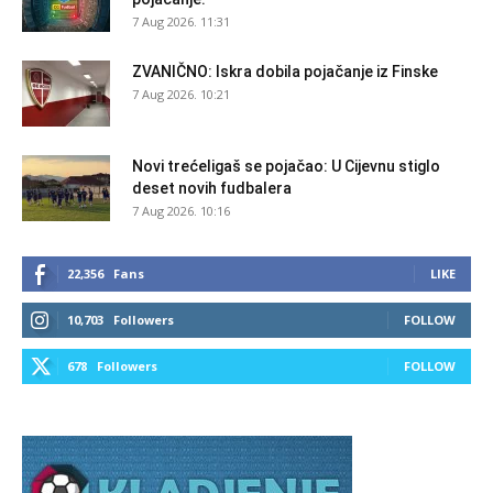
7 Aug 2026. 11:31
ZVANIČNO: Iskra dobila pojačanje iz Finske
7 Aug 2026. 10:21
Novi trećeligaš se pojačao: U Cijevnu stiglo
deset novih fudbalera
7 Aug 2026. 10:16
22,356
Fans
LIKE
10,703
Followers
FOLLOW
678
Followers
FOLLOW