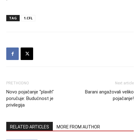
TAG
1.CFL
PRETHODNO
Next article
Novo pojačanje “plavih”
Barani angažovali veliko
poručuje: Budućnost je
pojačanje!
privilegija
RELATED ARTICLES
MORE FROM AUTHOR