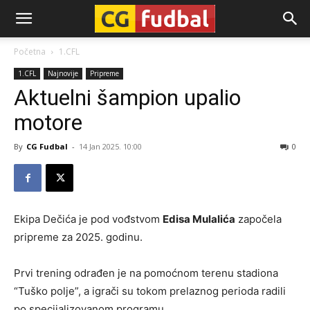
CG-
Početna
1.CFL
1.CFL
Najnovije
Pripreme
Fudbal
Aktuelni šampion upalio
motore
By
CG Fudbal
-
14 Jan 2025. 10:00
0
Ekipa Dečića je pod vođstvom
Edisa Mulalića
započela
pripreme za 2025. godinu.
Prvi trening odrađen je na pomoćnom terenu stadiona
“Tuško polje”, a igrači su tokom prelaznog perioda radili
po specijalizovanom programu.