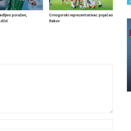
edljivo poražen,
Crnogorski reprezentativac pojačao
Adžić
Rakov