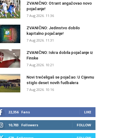
ZVANIČNO: Otrant angažovao novo
pojačanje!
7 Aug 2026. 11:36
ZVANIČNO: Jedinstvo dobilo
kapitalno pojačanje!
7 Aug 2026. 11:31
ZVANIČNO: Iskra dobila pojačanje iz
Finske
7 Aug 2026. 10:21
Novi trećeligaš se pojačao: U Cijevnu
stiglo deset novih fudbalera
7 Aug 2026. 10:16
22,356
Fans
LIKE
10,703
Followers
FOLLOW
678
Followers
FOLLOW