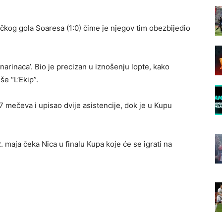
ičkog gola Soaresa (1:0) čime je njegov tim obezbijedio
anarinaca’. Bio je precizan u iznošenju lopte, kako
e “L’Ekip”.
17 mečeva i upisao dvije asistencije, dok je u Kupu
. maja čeka Nica u finalu Kupa koje će se igrati na