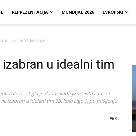
FL
REPREZENTACIJA
MUNDIJAL 2026
EVROPSKI
 u idealni tim 33. kola Lige 1
 izabran u idealni tim
tiv Tuluza, stigla je danas kada je vezista Lansa i
ć izabran u idelani tim 33. kola Lige 1, po mišljenju
0