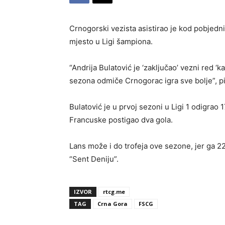
Crnogorski vezista asistirao je kod pobjedn
mjesto u Ligi šampiona.
“Andrija Bulatović je ‘zaključao’ vezni red ‘k
sezona odmiče Crnogorac igra sve bolje”, piš
Bulatović je u prvoj sezoni u Ligi 1 odigrao 
Francuske postigao dva gola.
Lans može i do trofeja ove sezone, jer ga 22
“Sent Deniju”.
IZVOR
rtcg.me
TAG
Crna Gora
FSCG