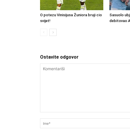
O potezu Vinisijusa Žuniora bruji cio
Sasuolo ubj
svijet!
debitovao 
Ostavite odgovor