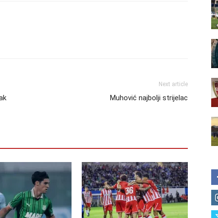
Next article
nak
Muhović najbolji strijelac