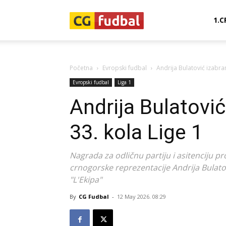
CG-
1.C
Fudbal
Početna
Evropski fudbal
Andrija Bulatović izabran
Evropski fudbal
Liga 1
Andrija Bulatović
33. kola Lige 1
Nagrada za odličnu partiju i asitenciju pro
crnogorske reprezentacije Andrija Bulatovi
"L'Ekipa"
By
CG Fudbal
-
12 May 2026. 08:29