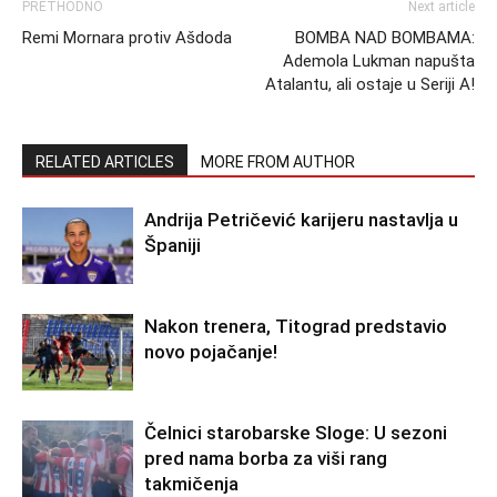
PRETHODNO
Next article
Remi Mornara protiv Ašdoda
BOMBA NAD BOMBAMA:
Ademola Lukman napušta
Atalantu, ali ostaje u Seriji A!
RELATED ARTICLES
MORE FROM AUTHOR
Andrija Petričević karijeru nastavlja u
Španiji
Nakon trenera, Titograd predstavio
novo pojačanje!
Čelnici starobarske Sloge: U sezoni
pred nama borba za viši rang
takmičenja