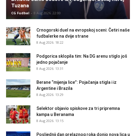
Tuzana
CG Fudbal
-
8 Aug 2026. 22:00
Crnogorski duel na evropskoj sceni: Četiri naše
fudbalerke na dvije strane
8 Aug 2026. 18:22
Podgorica sklopila tim: Na DG arenu stiglo još
jedno pojačanje
8 Aug 2026. 13:31
Berane “mijenja lice”: Pojačanja stigla i iz
Argentine i Brazila
8 Aug 2026. 13:29
Selektor objavio spiskove za tri pripremna
kampa u Beranama
8 Aug 2026. 13:15
Posljednji dan prelaznog roka donio nova lica u