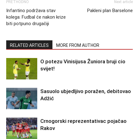
PRETHODNO
Next article
Infantino podržava stav
Pakleni plan Barselone
kolega: Fudbal će nakon krize
biti potpuno drugačiji
RELATED ARTICLES
MORE FROM AUTHOR
O potezu Vinisijusa Žuniora bruji cio
svijet!
Sasuolo ubjedljivo poražen, debitovao
Adžić
Crnogorski reprezentativac pojačao
Rakov