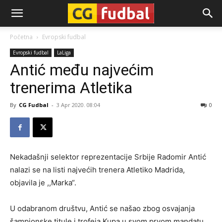
CG-
Početna
Evropski fudbal
Evropski fudbal
LaLiga
Fudbal
Antić među najvećim
trenerima Atletika
By
CG Fudbal
-
3 Apr 2020. 08:04
0
Nekadašnji selektor reprezentacije Srbije Radomir Antić
nalazi se na listi najvećih trenera Atletiko Madrida,
objavila je ,,Marka“.
U odabranom društvu, Antić se našao zbog osvajanja
šampionske titule i trofeja Kupa u svom prvom mandatu