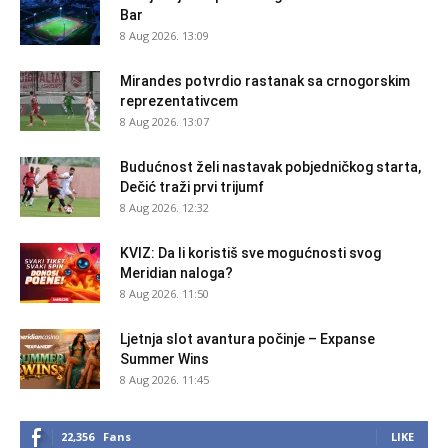
Bar
8 Aug 2026. 13:09
Mirandes potvrdio rastanak sa crnogorskim
reprezentativcem
8 Aug 2026. 13:07
Budućnost želi nastavak pobjedničkog starta,
Dečić traži prvi trijumf
8 Aug 2026. 12:32
KVIZ: Da li koristiš sve mogućnosti svog
Meridian naloga?
8 Aug 2026. 11:50
Ljetnja slot avantura počinje – Expanse
Summer Wins
8 Aug 2026. 11:45
22,356
Fans
LIKE