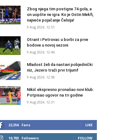
Zbog njega tim postigne 74 gola, a
on uopšte ne igra: Ko je Ostin Mekfi,
najveće pojačanje Čelsija!
9 Aug 2026. 12:51
Otrant i Petrovac u borbi za prve
bodove u novoj sezoni
9 Aug 2026. 12:46
Mladost želi da nastavi pobjednički
niz, Jezero traži prvi trijumf
9 Aug 2026. 12:38
Nikić ekspresno pronašao novi klub:
Potpisao ugovor na tri godine
9 Aug 2026. 12:31
22,356
Fans
LIKE
10,703
Followers
FOLLOW