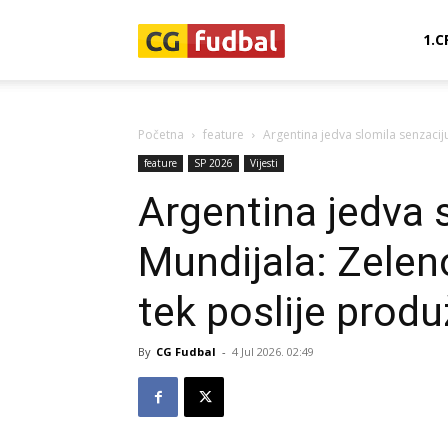
CG-
1.C
Fudbal
Početna
feature
Argentina jedva slomila senzacij
feature
SP 2026
Vijesti
Argentina jedva 
Mundijala: Zelen
tek poslije prod
By
CG Fudbal
-
4 Jul 2026. 02:49