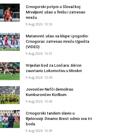
Crnogorski potpis u Slovačkoj:
Mrvaljević ušao u finišu i zatresao
mrežu
9 Aug 2026. 13:53
Matanović ušao sa klupe i pogodio:
Crnogorac zatresao mrežu Ujpešta
(VIDEO)
9 Aug 2026. 13:51
Vrijedan bod za Lončara: Akron
zaustavio Lokomotivu u Moskvi
9 Aug 2026. 13:45
Jovovićev Nefči demolirao
Kumburovićev Kizilkum
9 Aug 2026. 13:43
Crnogorski tandem slavio u
Bjelorusiji: Dinamo Brest odnio sva tri
boda
9 Aug 2026. 13:39