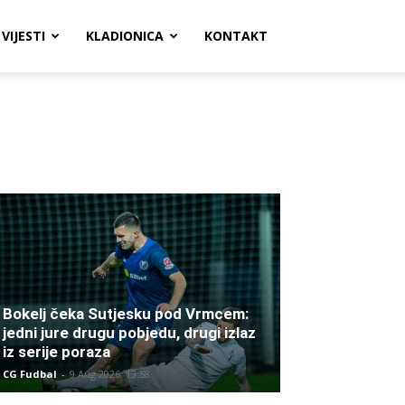
VIJESTI
KLADIONICA
KONTAKT
Bokelj čeka Sutjesku pod Vrmcem:
jedni jure drugu pobjedu, drugi izlaz
iz serije poraza
CG Fudbal
-
9 Aug 2026. 13:58