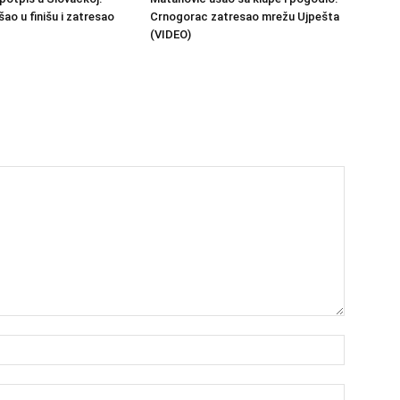
šao u finišu i zatresao
Crnogorac zatresao mrežu Ujpešta
(VIDEO)