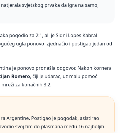
 natjerala svjetskog prvaka da igra na samoj
a pogodio za 2:1, ali je Sidni Lopes Kabral
ućeg ugla ponovo izjednačio i postigao jedan od
rgentina je ponovo pronašla odgovor. Nakon kornera
tijan Romero
, čiji je udarac, uz malu pomoć
 mreži za konačnih 3:2.
ura Argentine. Postigao je pogodak, asistirao
dvodio svoj tim do plasmana među 16 najboljih.