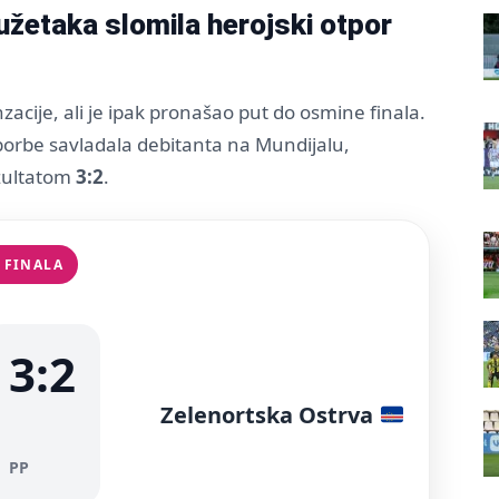
užetaka slomila herojski otpor
enzacije, ali je ipak pronašao put do osmine finala.
borbe savladala debitanta na Mundijalu,
ezultatom
3:2
.
 FINALA
3:2
Zelenortska Ostrva
PP