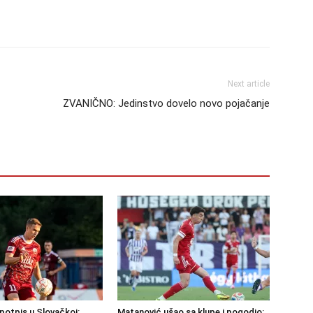
Next article
ZVANIČNO: Jedinstvo dovelo novo pojačanje
potpis u Slovačkoj:
Matanović ušao sa klupe i pogodio: