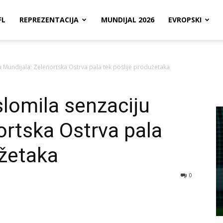
FL
REPREZENTACIJA
MUNDIJAL 2026
EVROPSKI
u Mundijala: Zelenortska Ostrva pala tek poslije produžetaka
slomila senzaciju
ortska Ostrva pala
užetaka
0