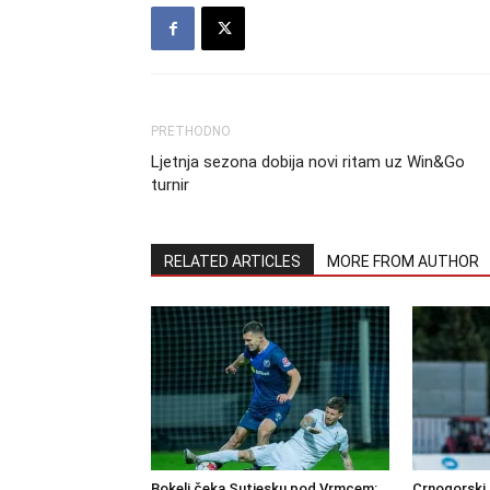
PRETHODNO
Ljetnja sezona dobija novi ritam uz Win&Go
turnir
RELATED ARTICLES
MORE FROM AUTHOR
Bokelj čeka Sutjesku pod Vrmcem:
Crnogorski 