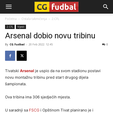
CG-
Početna
Ostala takmičenja
2.CFL
2.CFL
Vijesti
Fudbal
Arsenal dobio novu tribinu
By
CG Fudbal
-
20 Feb 2022. 12:45
0
Tivatski
Arsenal
je uspio da na svom stadionu postavi
novu montažnu tribinu pred start drugog dijela
šampionata.
Ova tribina ima 306 sjedjećih mjesta.
U saradnji sa
FSCG
i Opštinom Tivat planirano je i