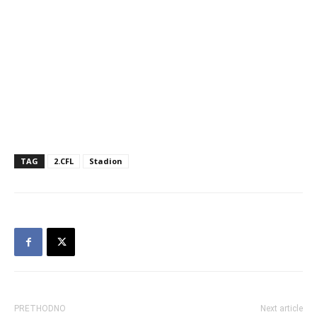
TAG
2.CFL
Stadion
PRETHODNO
Next article