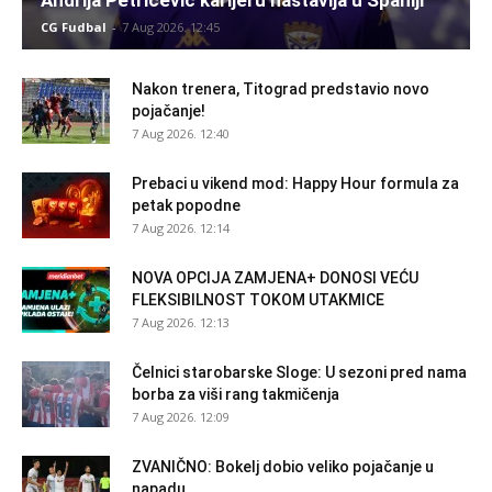
CG Fudbal
-
7 Aug 2026. 12:45
Nakon trenera, Titograd predstavio novo
pojačanje!
7 Aug 2026. 12:40
Prebaci u vikend mod: Happy Hour formula za
petak popodne
7 Aug 2026. 12:14
NOVA OPCIJA ZAMJENA+ DONOSI VEĆU
FLEKSIBILNOST TOKOM UTAKMICE
7 Aug 2026. 12:13
Čelnici starobarske Sloge: U sezoni pred nama
borba za viši rang takmičenja
7 Aug 2026. 12:09
ZVANIČNO: Bokelj dobio veliko pojačanje u
napadu