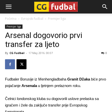
CG-
Početna
Evropski fudbal
Premijer liga
Premijer liga
Fudbal
Arsenal dogovorio prvi
transfer za ljeto
By
CG Fudbal
-
17 May 2016. 00:07
0
Fudbaler Borusije iz Menhengladbaha
Granit Džaka
biće prvo
pojačanje
Arsenala
u ljetnjem prelaznom roku.
Čelnici londonskog kluba su dogovorili uslove prelaska sa
igračem i žele da zaključe transfer prije Evropskog
šampionata.