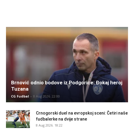
Brnović odnio bodove iz Podgorice: Đokaj heroj
Tuzana
CG Fudbal
-
8 Aug 2026. 22:00
Crnogorski duel na evropskoj sceni: Četiri naše
fudbalerke na dvije strane
8 Aug 2026. 18:22