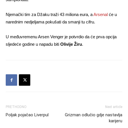
Njemački tim za Džaku traži 43 miliona eura, a
Arsenal
će u
narednim nedjeljama pokušati da smanji tu cifru.
U međuvremenu Arsen Venger je potvrdio da će prva opcija
sljedeće godine u napadu biti
Olivije Žiru
.
PRETHODNO
Next article
Poljak pojačao Liverpul
Grizman odlučio gdje nastavlja
karijeru