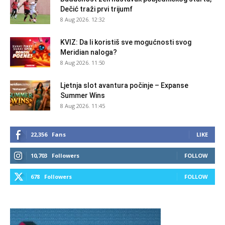
Dečić traži prvi trijumf
8 Aug 2026. 12:32
KVIZ: Da li koristiš sve mogućnosti svog
Meridian naloga?
8 Aug 2026. 11:50
Ljetnja slot avantura počinje – Expanse
Summer Wins
8 Aug 2026. 11:45
22,356
Fans
LIKE
10,703
Followers
FOLLOW
678
Followers
FOLLOW