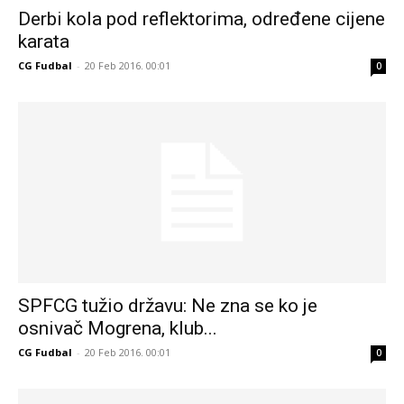
Derbi kola pod reflektorima, određene cijene
karata
CG Fudbal
-
20 Feb 2016. 00:01
0
SPFCG tužio državu: Ne zna se ko je
osnivač Mogrena, klub...
CG Fudbal
-
20 Feb 2016. 00:01
0