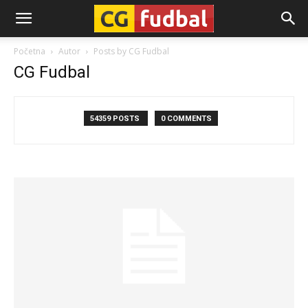
CG-
Početna
Autor
Posts by CG Fudbal
CG Fudbal
Fudbal
54359 POSTS
0 COMMENTS