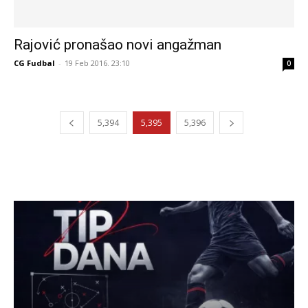
Rajović pronašao novi angažman
CG Fudbal
-
19 Feb 2016. 23:10
0
5,394
5,395
5,396