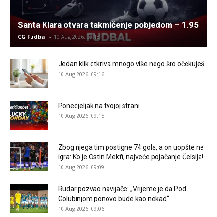
Santa Klara otvara takmičenje pobjedom – 1.95
CG Fudbal
-
10 Aug 2026. 09:18
Jedan klik otkriva mnogo više nego što očekuješ
10 Aug 2026. 09:16
Ponedjeljak na tvojoj strani
10 Aug 2026. 09:15
Zbog njega tim postigne 74 gola, a on uopšte ne
igra: Ko je Ostin Mekfi, najveće pojačanje Čelsija!
10 Aug 2026. 09:09
Rudar pozvao navijače: „Vrijeme je da Pod
Golubinjom ponovo bude kao nekad“
10 Aug 2026. 09:06