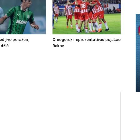
edljivo poražen,
Crnogorski reprezentativac pojačao
Adžić
Rakov