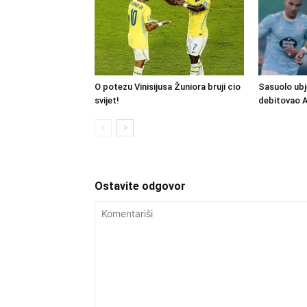
O potezu Vinisijusa Žuniora bruji cio
Sasuolo ubj
svijet!
debitovao 
Ostavite odgovor