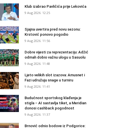
Klub izabrao Pavličića prije Lekovića
9 Aug 2026. 12:25
Sjajna uvertira pred novu sezonu:
Krstović ponovo pogodio
9 Aug 2026. 11:56
Dobre vijesti za reprezentaciju: Adžić
odmah dobio važnu ulogu u Sasuolu
9 Aug 2026. 11:48
Ljeto velikih slot izazova: Amusnet i
Fazi udružuju snage u turniru
9 Aug 2026. 11:41
Budućnost sportskog klađenja je
stigla – AI sastavlja tiket, a Meridian
donosi cashback pogodnost
9 Aug 2026. 11:37
Brnović odnio bodove iz Podgorice: