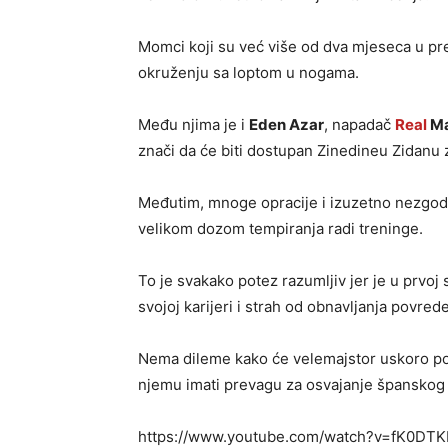
Momci koji su već više od dva mjeseca u pr
okruženju sa loptom u nogama.
Među njima je i
Eden Azar
, napadač
Real
Ma
znači da će biti dostupan Zinedineu Zidanu
Međutim, mnoge opracije i izuzetno nezgodn
velikom dozom tempiranja radi treninge.
To je svakako potez razumljiv jer je u prvoj
svojoj karijeri i strah od obnavljanja povrede
Nema dileme kako će velemajstor uskoro poja
njemu imati prevagu za osvajanje španskog p
https://www.youtube.com/watch?v=fK0DTK