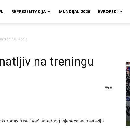
FL
REPREZENTACIJA
MUNDIJAL 2026
EVROPSKI
na treningu Reala
atljiv na treningu
0
v koronavirusa i već narednog mjeseca se nastavlja