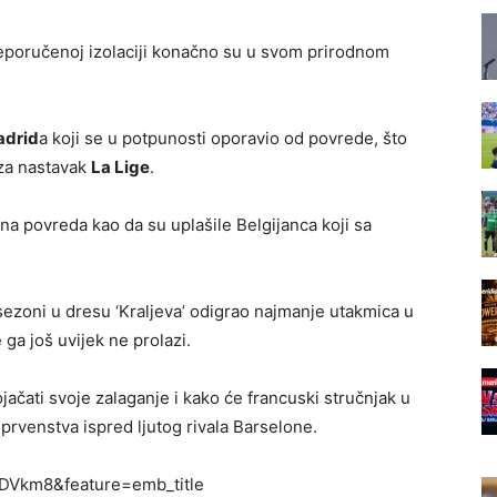
eporučenoj izolaciji konačno su u svom prirodnom
drid
a koji se u potpunosti oporavio od povrede, što
 za nastavak
La Lige
.
a povreda kao da su uplašile Belgijanca koji sa
 sezoni u dresu ‘Kraljeva’ odigrao najmanje utakmica u
 ga još uvijek ne prolazi.
čati svoje zalaganje i kako će francuski stručnjak u
rvenstva ispred ljutog rivala Barselone.
DVkm8&feature=emb_title