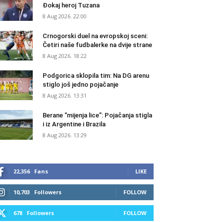
Đokaj heroj Tuzana
8 Aug 2026. 22:00
Crnogorski duel na evropskoj sceni:
Četiri naše fudbalerke na dvije strane
8 Aug 2026. 18:22
Podgorica sklopila tim: Na DG arenu
stiglo još jedno pojačanje
8 Aug 2026. 13:31
Berane “mijenja lice”: Pojačanja stigla
i iz Argentine i Brazila
8 Aug 2026. 13:29
22,356
Fans
LIKE
10,703
Followers
FOLLOW
678
Followers
FOLLOW