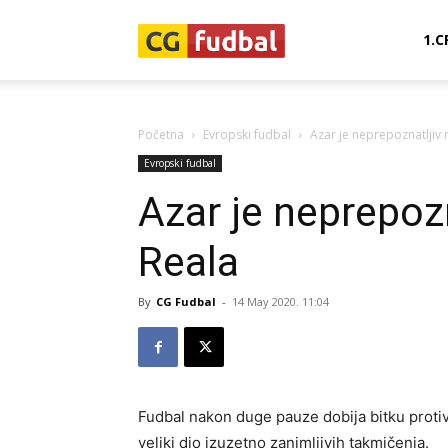
CG-
1.C
Fudbal
Početna
Evropski fudbal
Azar je neprepoznatljiv 
Evropski fudbal
Azar je neprepozn
Reala
By
CG Fudbal
-
14 May 2020. 11:04
Fudbal nakon duge pauze dobija bitku proti
veliki dio izuzetno zanimljivih takmičenja.