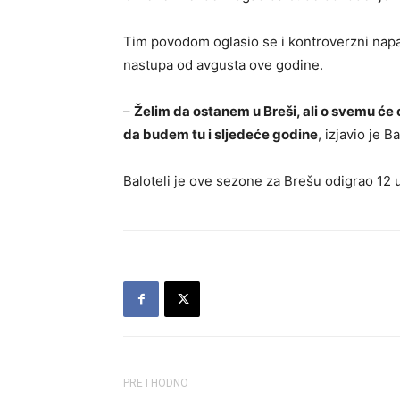
Tim povodom oglasio se i kontroverzni napada
nastupa od avgusta ove godine.
–
Želim da ostanem u Breši, ali o svemu će 
da budem tu i sljedeće godine
, izjavio je B
Baloteli je ove sezone za Brešu odigrao 12 u
PRETHODNO