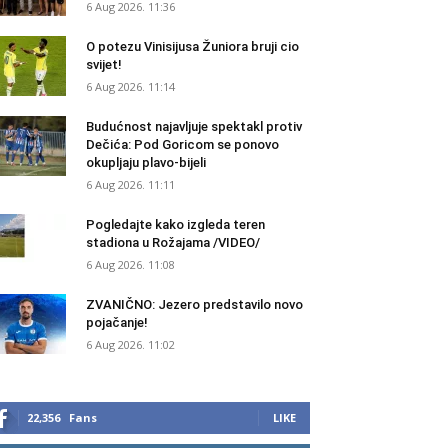
6 Aug 2026. 11:36
O potezu Vinisijusa Žuniora bruji cio
svijet!
6 Aug 2026. 11:14
Budućnost najavljuje spektakl protiv
Dečića: Pod Goricom se ponovo
okupljaju plavo-bijeli
6 Aug 2026. 11:11
Pogledajte kako izgleda teren
stadiona u Rožajama /VIDEO/
6 Aug 2026. 11:08
ZVANIČNO: Jezero predstavilo novo
pojačanje!
6 Aug 2026. 11:02
22,356
Fans
LIKE