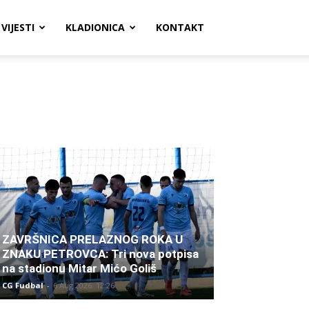
VIJESTI
KLADIONICA
KONTAKT
ZAVRŠNICA PRELAZNOG ROKA U
ZNAKU PETROVCA: Tri nova potpisa
na stadionu Mitar Mićo Goliš
CG Fudbal
-
6 Aug 2026. 12:26