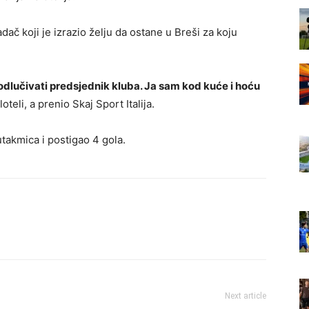
č koji je izrazio želju da ostane u Breši za koju
odlučivati predsjednik kluba. Ja sam kod kuće i hoću
aloteli, a prenio Skaj Sport Italija.
takmica i postigao 4 gola.
Next article