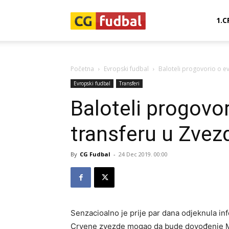
CG-
1.C
Fudbal
Početna
Evropski fudbal
Baloteli progovorio o e
Evropski fudbal
Transferi
Baloteli progovo
transferu u Zvez
By
CG Fudbal
-
24 Dec 2019. 00:00
Senzacioalno je prije par dana odjeknula inf
Crvene zvezde mogao da bude dovođenje Mar