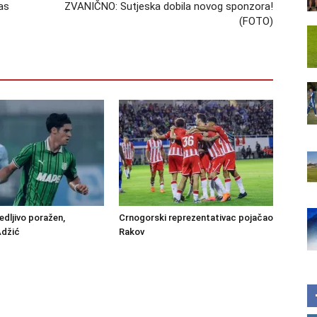
as
ZVANIČNO: Sutjeska dobila novog sponzora!
(FOTO)
edljivo poražen,
Crnogorski reprezentativac pojačao
Adžić
Rakov