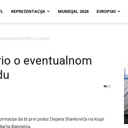
FL
REPREZENTACIJA
MUNDIJAL 2026
EVROPSKI
ventualnom transferu u Zvezdu
rio o eventualnom
du
0
ormacija da bi prvi potez Dejana Stankovića na klupi
ija Balotelija.