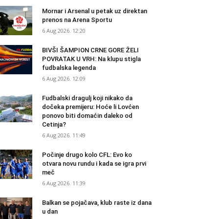
Mornar i Arsenal u petak uz direktan
prenos na Arena Sportu
6 Aug 2026. 12:20
BIVŠI ŠAMPION CRNE GORE ŽELI
POVRATAK U VRH: Na klupu stigla
fudbalska legenda
6 Aug 2026. 12:09
Fudbalski dragulj koji nikako da
dočeka premijeru: Hoće li Lovćen
ponovo biti domaćin daleko od
Cetinja?
6 Aug 2026. 11:49
Počinje drugo kolo CFL: Evo ko
otvara novu rundu i kada se igra prvi
meč
6 Aug 2026. 11:39
Balkan se pojačava, klub raste iz dana
u dan