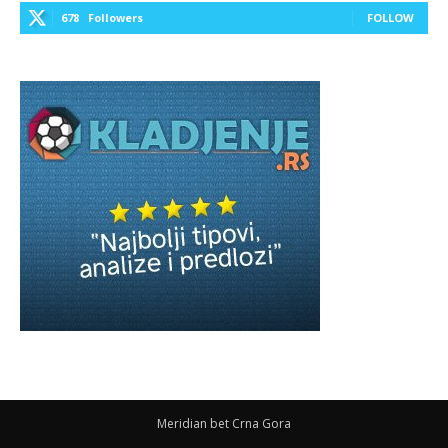
678
Followers
FOLLOW
Meridian bet Crna Gora