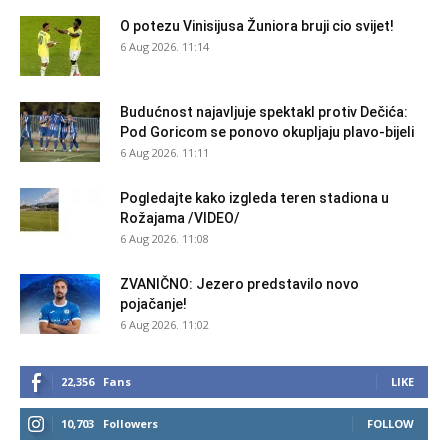
O potezu Vinisijusa Žuniora bruji cio svijet!
6 Aug 2026. 11:14
Budućnost najavljuje spektakl protiv Dečića:
Pod Goricom se ponovo okupljaju plavo-bijeli
6 Aug 2026. 11:11
Pogledajte kako izgleda teren stadiona u
Rožajama /VIDEO/
6 Aug 2026. 11:08
ZVANIČNO: Jezero predstavilo novo
pojačanje!
6 Aug 2026. 11:02
22,356
Fans
LIKE
10,703
Followers
FOLLOW