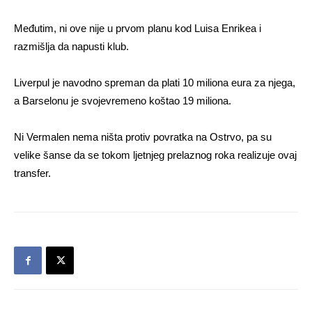
Međutim, ni ove nije u prvom planu kod Luisa Enrikea i
razmišlja da napusti klub.
Liverpul je navodno spreman da plati 10 miliona eura za njega,
a Barselonu je svojevremeno koštao 19 miliona.
Ni Vermalen nema ništa protiv povratka na Ostrvo, pa su
velike šanse da se tokom ljetnjeg prelaznog roka realizuje ovaj
transfer.