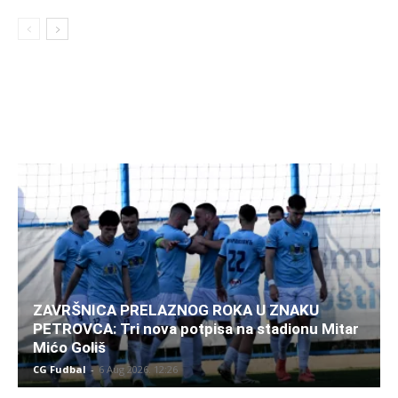
ZAVRŠNICA PRELAZNOG ROKA U ZNAKU
PETROVCA: Tri nova potpisa na stadionu Mitar
Mićo Goliš
CG Fudbal
-
6 Aug 2026. 12:26