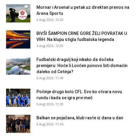
Mornar i Arsenal u petak uz direktan prenos na
Arena Sportu
6 Aug 2026. 12:20
BIVŠI ŠAMPION CRNE GORE ŽELI POVRATAK U
VRH: Na klupu stigla fudbalska legenda
6 Aug 2026. 12:09
Fudbalski dragulj koji nikako da dočeka
premijeru: Hoće li Lovćen ponovo biti domaćin
daleko od Cetinja?
6 Aug 2026. 11:49
Počinje drugo kolo CFL: Evo ko otvara novu
rundu i kada se igra prvi meč
6 Aug 2026. 11:39
Balkan se pojačava, klub raste iz dana u dan
6 Aug 2026. 11:36