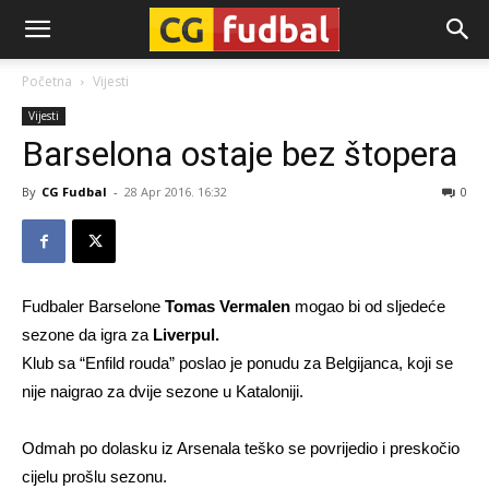
CG-
Početna
Vijesti
Vijesti
Fudbal
Barselona ostaje bez štopera
By
CG Fudbal
-
28 Apr 2016. 16:32
0
Fudbaler Barselone
Tomas Vermalen
mogao bi od sljedeće
sezone da igra za
Liverpul.
Klub sa “Enfild rouda” poslao je ponudu za Belgijanca, koji se
nije naigrao za dvije sezone u Kataloniji.
Odmah po dolasku iz Arsenala teško se povrijedio i preskočio
cijelu prošlu sezonu.