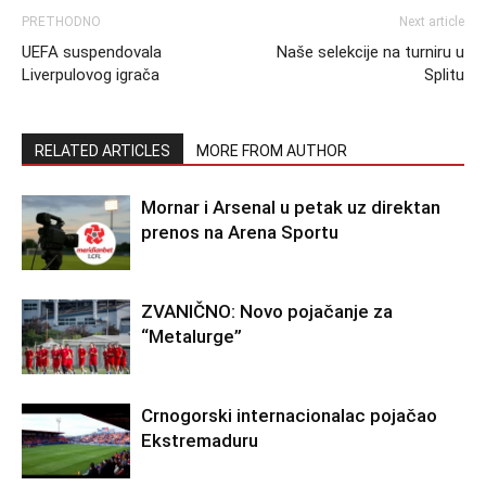
PRETHODNO
Next article
UEFA suspendovala
Naše selekcije na turniru u
Liverpulovog igrača
Splitu
RELATED ARTICLES
MORE FROM AUTHOR
Mornar i Arsenal u petak uz direktan
prenos na Arena Sportu
ZVANIČNO: Novo pojačanje za
“Metalurge”
Crnogorski internacionalac pojačao
Ekstremaduru