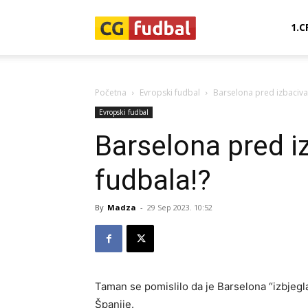
CG-
1.C
Fudbal
Početna
Evropski fudbal
Barselona pred izbaciva
Evropski fudbal
Barselona pred i
fudbala!?
By
Madza
-
29 Sep 2023. 10:52
Taman se pomislilo da je Barselona “izbjegla
Španije.