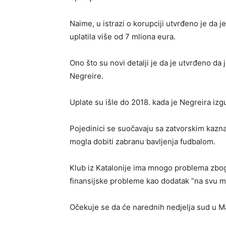
Naime, u istrazi o korupciji utvrđeno je da 
uplatila više od 7 mliona eura.
Ono što su novi detalji je da je utvrđeno da j
Negreire.
Uplate su išle do 2018. kada je Negreira izgu
Pojedinici se suočavaju sa zatvorskim kazna
mogla dobiti zabranu bavljenja fudbalom.
Klub iz Katalonije ima mnogo problema zbog 
finansijske probleme kao dodatak “na svu m
Očekuje se da će narednih nedjelja sud u M