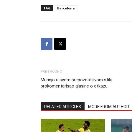
TAG
Barcelona
PRETHODNO
Murinjo u svom prepoznatljivom stilu
prokomentarisao glasine o otkazu
RELATED ARTICLES
MORE FROM AUTHOR