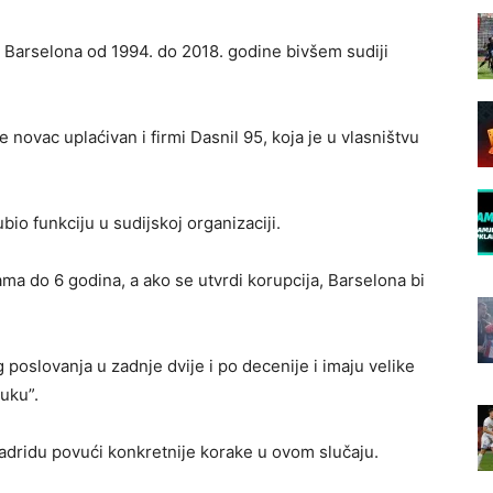
je Barselona od 1994. do 2018. godine bivšem sudiji
e novac uplaćivan i firmi Dasnil 95, koja je u vlasništvu
bio funkciju u sudijskoj organizaciji.
ma do 6 godina, a ako se utvrdi korupcija, Barselona bi
poslovanja u zadnje dvije i po decenije i imaju velike
uku”.
adridu povući konkretnije korake u ovom slučaju.