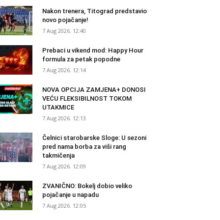
Nakon trenera, Titograd predstavio
novo pojačanje!
7 Aug 2026. 12:40
Prebaci u vikend mod: Happy Hour
formula za petak popodne
7 Aug 2026. 12:14
NOVA OPCIJA ZAMJENA+ DONOSI
VEĆU FLEKSIBILNOST TOKOM
UTAKMICE
7 Aug 2026. 12:13
Čelnici starobarske Sloge: U sezoni
pred nama borba za viši rang
takmičenja
7 Aug 2026. 12:09
ZVANIČNO: Bokelj dobio veliko
pojačanje u napadu
7 Aug 2026. 12:05