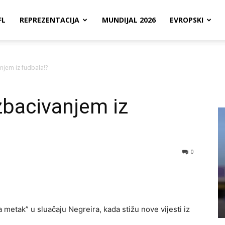
FL
REPREZENTACIJA
MUNDIJAL 2026
EVROPSKI
njem iz fudbala!?
zbacivanjem iz
0
 metak” u sluačaju Negreira, kada stižu nove vijesti iz