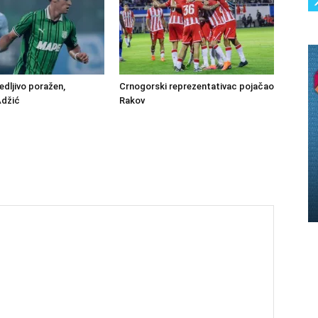
edljivo poražen,
Crnogorski reprezentativac pojačao
Adžić
Rakov