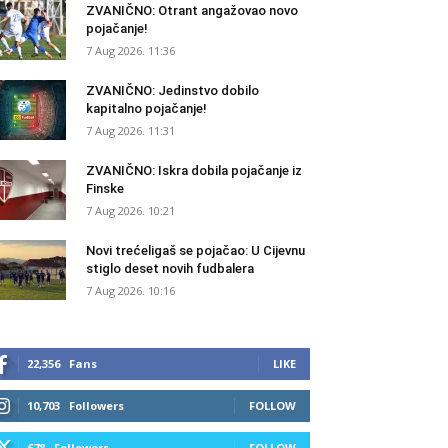
ZVANIČNO: Otrant angažovao novo
pojačanje!
7 Aug 2026. 11:36
ZVANIČNO: Jedinstvo dobilo
kapitalno pojačanje!
7 Aug 2026. 11:31
ZVANIČNO: Iskra dobila pojačanje iz
Finske
7 Aug 2026. 10:21
Novi trećeligaš se pojačao: U Cijevnu
stiglo deset novih fudbalera
7 Aug 2026. 10:16
22,356
Fans
LIKE
10,703
Followers
FOLLOW
678
Followers
FOLLOW