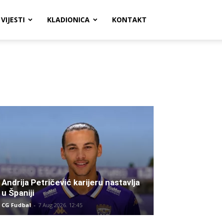
VIJESTI
KLADIONICA
KONTAKT
Andrija Petričević karijeru nastavlja
u Španiji
CG Fudbal
-
7 Aug 2026. 12:45