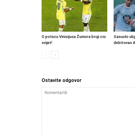
O potezu Vinisijusa Žuniora bruji cio
Sasuolo ubj
svijet!
debitovao 
Ostavite odgovor