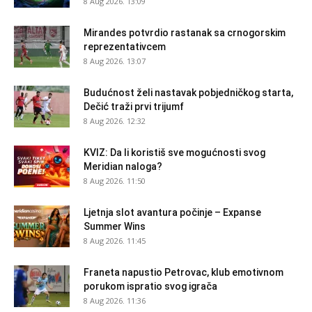
8 Aug 2026. 13:09
Mirandes potvrdio rastanak sa crnogorskim
reprezentativcem
8 Aug 2026. 13:07
Budućnost želi nastavak pobjedničkog starta,
Dečić traži prvi trijumf
8 Aug 2026. 12:32
KVIZ: Da li koristiš sve mogućnosti svog
Meridian naloga?
8 Aug 2026. 11:50
Ljetnja slot avantura počinje – Expanse
Summer Wins
8 Aug 2026. 11:45
Franeta napustio Petrovac, klub emotivnom
porukom ispratio svog igrača
8 Aug 2026. 11:36