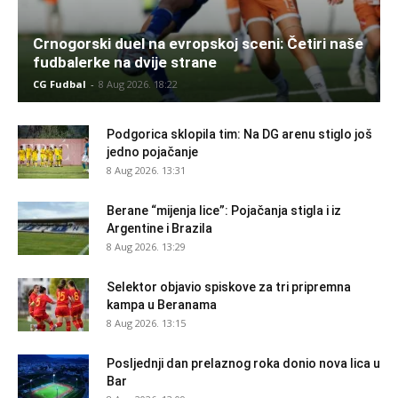
Crnogorski duel na evropskoj sceni: Četiri naše
fudbalerke na dvije strane
CG Fudbal
-
8 Aug 2026. 18:22
Podgorica sklopila tim: Na DG arenu stiglo još
jedno pojačanje
8 Aug 2026. 13:31
Berane “mijenja lice”: Pojačanja stigla i iz
Argentine i Brazila
8 Aug 2026. 13:29
Selektor objavio spiskove za tri pripremna
kampa u Beranama
8 Aug 2026. 13:15
Posljednji dan prelaznog roka donio nova lica u
Bar