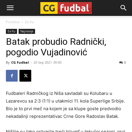
CG-
Početna
Ex-Yu
Ex-Yu
Najnovije
Fudbal
Batak probudio Radnički,
pogodio Vujadinović
By
CG Fudbal
-
26 Sep 2021. 00:00
0
Fudbaleri Radničkog iz Niša savladali su Kolubaru u
Lazarevcu sa 2:3 (1:1) u utakmici 11. kola Superlige Srbije.
Bio je to prvi meč na kojem je sa klupe goste predvodio
nekadašnji reprezentativac Crne Gore Radoslav Batak.
Nišlije su tako ostvarile treći trijumf u tekućoj sezoni, prvi