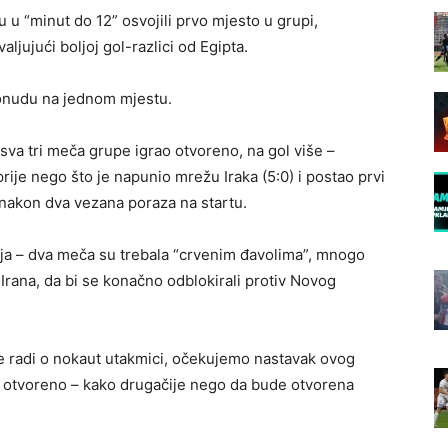
su u “minut do 12” osvojili prvo mjesto u grupi,
jujući boljoj gol-razlici od Egipta.
ponudu na jednom mjestu.
 sva tri meča grupe igrao otvoreno, na gol više –
rije nego što je napunio mrežu Iraka (5:0) i postao prvi
je nakon dva vezana poraza na startu.
lgija – dva meča su trebala “crvenim đavolima”, mnogo
 Irana, da bi se konačno odblokirali protiv Novog
se radi o nokaut utakmici, očekujemo nastavak ovog
ju otvoreno – kako drugačije nego da bude otvorena