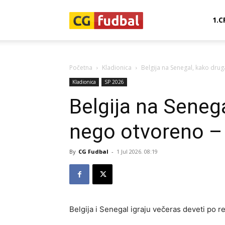
CG-
1.C
Fudbal
Početna
Kladionica
Belgija na Senegal, kako drug
Kladionica
SP 2026
Belgija na Senega
nego otvoreno – 
By
CG Fudbal
-
1 Jul 2026. 08:19
Belgija i Senegal igraju večeras deveti po 