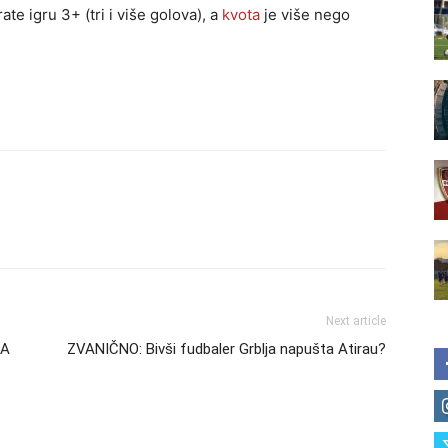
te igru 3+ (tri i više golova), a
kvota
je više nego
Next article
NA
ZVANIČNO: Bivši fudbaler Grblja napušta Atirau?