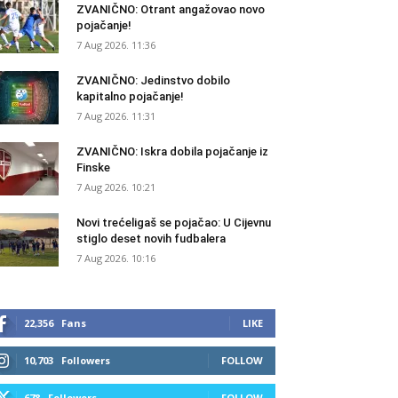
ZVANIČNO: Otrant angažovao novo
pojačanje!
7 Aug 2026. 11:36
ZVANIČNO: Jedinstvo dobilo
kapitalno pojačanje!
7 Aug 2026. 11:31
ZVANIČNO: Iskra dobila pojačanje iz
Finske
7 Aug 2026. 10:21
Novi trećeligaš se pojačao: U Cijevnu
stiglo deset novih fudbalera
7 Aug 2026. 10:16
22,356
Fans
LIKE
10,703
Followers
FOLLOW
678
Followers
FOLLOW