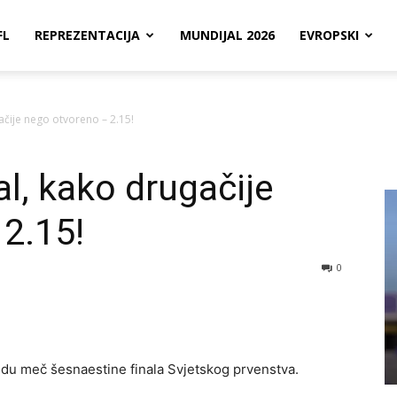
FL
REPREZENTACIJA
MUNDIJAL 2026
EVROPSKI
ačije nego otvoreno – 2.15!
l, kako drugačije
2.15!
0
redu meč šesnaestine finala Svjetskog prvenstva.