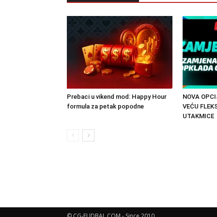
Prebaci u vikend mod: Happy Hour
NOVA OPCI
formula za petak popodne
VEĆU FLEK
UTAKMICE
© CG-FUDBAL.COM - Since 2010