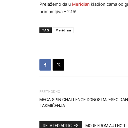
Prelažemo da u
Meridian
kladionicama odigra
primamljiva – 2.15!
TAG
Meridian
PRETHODNO
MEGA SPIN CHALLENGE DONOSI MJESEC DA
TAKMIČENJA
RELATED ARTICLES
MORE FROM AUTHOR