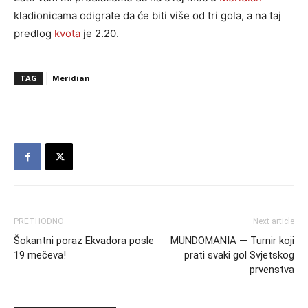
kladionicama odigrate da će biti više od tri gola, a na taj
predlog
kvota
je 2.20.
TAG
Meridian
PRETHODNO
Next article
Šokantni poraz Ekvadora posle
MUNDOMANIA — Turnir koji
19 mečeva!
prati svaki gol Svjetskog
prvenstva