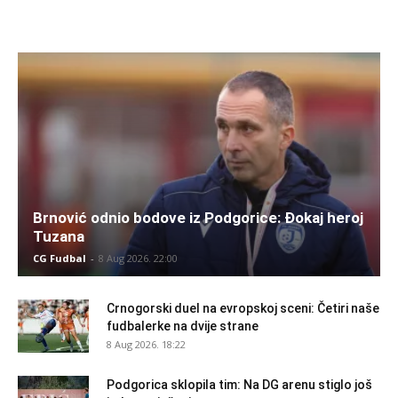
Brnović odnio bodove iz Podgorice: Đokaj heroj
Tuzana
CG Fudbal
-
8 Aug 2026. 22:00
Crnogorski duel na evropskoj sceni: Četiri naše
fudbalerke na dvije strane
8 Aug 2026. 18:22
Podgorica sklopila tim: Na DG arenu stiglo još