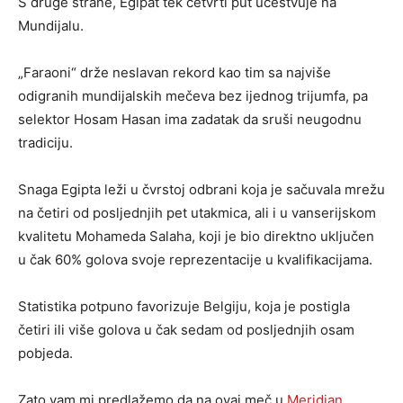
S druge strane, Egipat tek četvrti put učestvuje na
Mundijalu.
„Faraoni“ drže neslavan rekord kao tim sa najviše
odigranih mundijalskih mečeva bez ijednog trijumfa, pa
selektor Hosam Hasan ima zadatak da sruši neugodnu
tradiciju.
Snaga Egipta leži u čvrstoj odbrani koja je sačuvala mrežu
na četiri od posljednjih pet utakmica, ali i u vanserijskom
kvalitetu Mohameda Salaha, koji je bio direktno uključen
u čak 60% golova svoje reprezentacije u kvalifikacijama.
Statistika potpuno favorizuje Belgiju, koja je postigla
četiri ili više golova u čak sedam od posljednjih osam
pobjeda.
Zato vam mi predlažemo da na ovaj meč u
Meridian