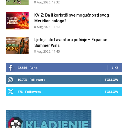
8 Aug 2026. 12:32
KVIZ: Da li koristiš sve mogućnosti svog
Meridian naloga?
8 Aug 2026. 11:50
Ljetnja slot avantura počinje – Expanse
Summer Wins
8 Aug 2026. 11:45
22,356
Fans
LIKE
10,703
Followers
FOLLOW
678
Followers
FOLLOW