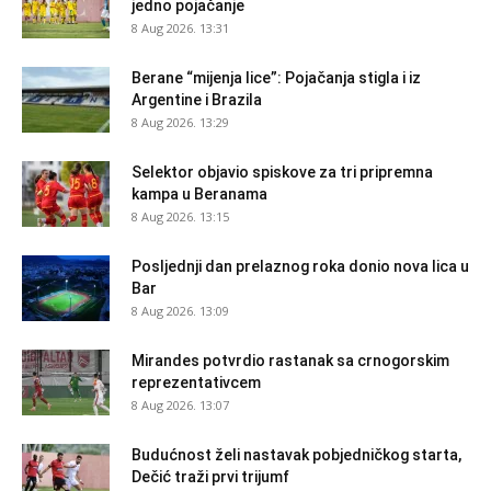
jedno pojačanje
8 Aug 2026. 13:31
Berane “mijenja lice”: Pojačanja stigla i iz
Argentine i Brazila
8 Aug 2026. 13:29
Selektor objavio spiskove za tri pripremna
kampa u Beranama
8 Aug 2026. 13:15
Posljednji dan prelaznog roka donio nova lica u
Bar
8 Aug 2026. 13:09
Mirandes potvrdio rastanak sa crnogorskim
reprezentativcem
8 Aug 2026. 13:07
Budućnost želi nastavak pobjedničkog starta,
Dečić traži prvi trijumf