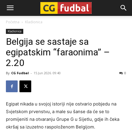
CG-
Početna
Kladionica
Kladionica
Fudbal
Belgija se sastaje sa
egipatskim “faraonima” –
2.20
By
CG Fudbal
-
15 Jun 2026. 09:40
0
Egipat nikada u svojoj istoriji nije ostvario pobjedu na
Svjetskom prvenstvu, a male su šanse da će se to
promijeniti na otvaranju Grupe G u Sijetlu, gdje ih čeka
okršaj sa izuzetno raspoloženom Belgijom.