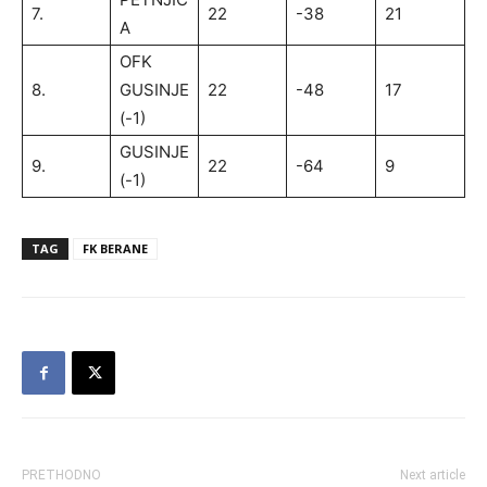
7.
22
-38
21
A
OFK
8.
GUSINJE
22
-48
17
(-1)
GUSINJE
9.
22
-64
9
(-1)
TAG
FK BERANE
PRETHODNO
Next article