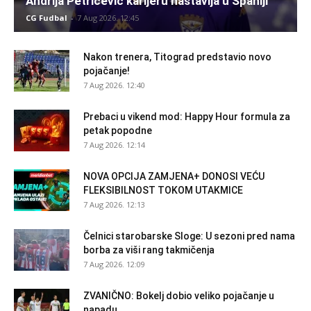
Andrija Petričević karijeru nastavlja u Španiji
CG Fudbal
-
7 Aug 2026. 12:45
Nakon trenera, Titograd predstavio novo
pojačanje!
7 Aug 2026. 12:40
Prebaci u vikend mod: Happy Hour formula za
petak popodne
7 Aug 2026. 12:14
NOVA OPCIJA ZAMJENA+ DONOSI VEĆU
FLEKSIBILNOST TOKOM UTAKMICE
7 Aug 2026. 12:13
Čelnici starobarske Sloge: U sezoni pred nama
borba za viši rang takmičenja
7 Aug 2026. 12:09
ZVANIČNO: Bokelj dobio veliko pojačanje u
napadu