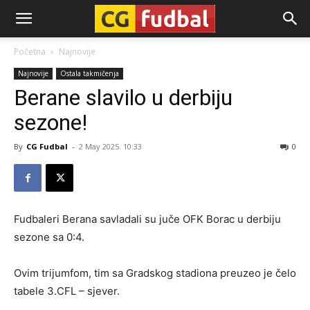
CG-
Početna
Najnovije
Najnovije
Ostala takmičenja
Fudbal
Berane slavilo u derbiju
sezone!
By
CG Fudbal
-
2 May 2025. 10:33
0
Fudbaleri Berana savladali su juče OFK Borac u derbiju
sezone sa 0:4.
Ovim trijumfom, tim sa Gradskog stadiona preuzeo je čelo
tabele 3.CFL – sjever.