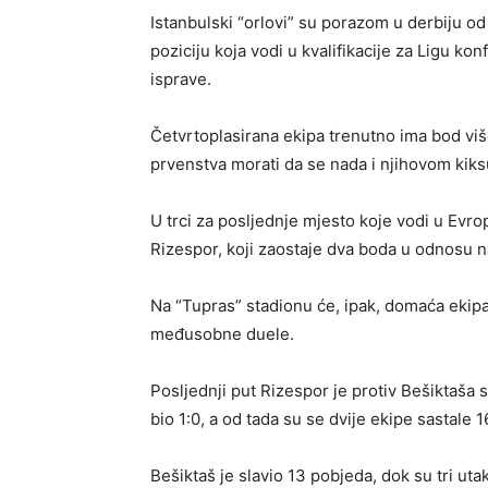
Istanbulski “orlovi” su porazom u derbiju od
poziciju koja vodi u kvalifikacije za Ligu kon
isprave.
Četvrtoplasirana ekipa trenutno ima bod viš
prvenstva morati da se nada i njihovom kiks
U trci za posljednje mjesto koje vodi u Evro
Rizespor, koji zaostaje dva boda u odnosu n
Na “Tupras” stadionu će, ipak, domaća ekipa bi
međusobne duele.
Posljednji put Rizespor je protiv Bešiktaša s
bio 1:0, a od tada su se dvije ekipe sastale 1
Bešiktaš je slavio 13 pobjeda, dok su tri u