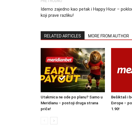
PRETHODNO
Idemo zajedno kao petak i Happy Hour – poklo
koji prave razliku!
RELATED ARTICLES
MORE FROM AUTHOR
Utakmica ne ode po planu? Samo u
Bešiktaš i b
Meridianu – postoji druga strana
Evrope – po
priče!
1.90!