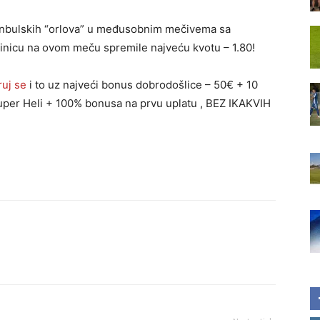
anbulskih “orlova” u međusobnim mečivema sa
dinicu na ovom meču spremile najveću kvotu – 1.80!
ruj se
i to uz najveći bonus dobrodošlice – 50€ + 10
Super Heli + 100% bonusa na prvu uplatu , BEZ IKAKVIH