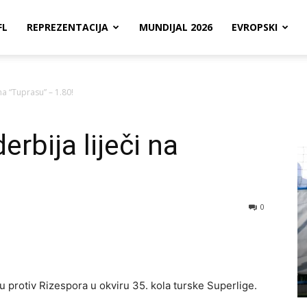
FL
REPREZENTACIJA
MUNDIJAL 2026
EVROPSKI
 na “Tuprasu” – 1.80!
erbija liječi na
!
0
 protiv Rizespora u okviru 35. kola turske Superlige.