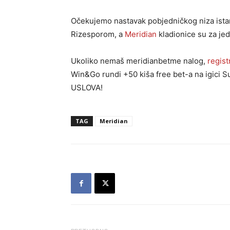
Očekujemo nastavak pobjedničkog niza ist
Rizesporom, a
Meridian
kladionice su za je
Ukoliko nemaš meridianbetme nalog,
regist
Win&Go rundi +50 kiša free bet-a na igici 
USLOVA!
TAG
Meridian