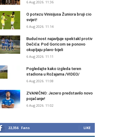
6 Aug 2026. 11:36
O potezu Vinisijusa Žuniora bruji cio
svijet!
6 Aug 2026. 11:14
Budućnost najavljuje spektakl protiv
Dečića: Pod Goricom se ponovo
okupljaju plavo-bijeli
6 Aug 2026. 11:11
Pogledajte kako izgleda teren
stadiona u Rožajama /VIDEO/
6 Aug 2026. 11:08
ZVANIČNO: Jezero predstavilo novo
pojačanje!
6 Aug 2026. 11:02
22,356
Fans
LIKE