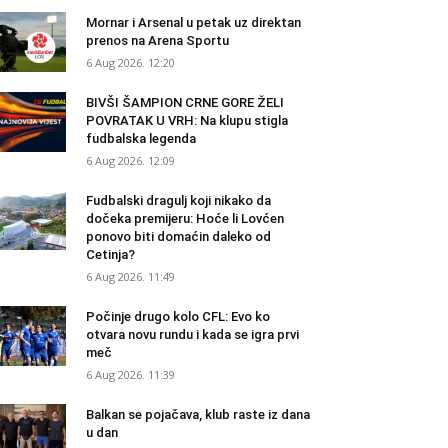
Mornar i Arsenal u petak uz direktan
prenos na Arena Sportu
6 Aug 2026. 12:20
BIVŠI ŠAMPION CRNE GORE ŽELI
POVRATAK U VRH: Na klupu stigla
fudbalska legenda
6 Aug 2026. 12:09
Fudbalski dragulj koji nikako da
dočeka premijeru: Hoće li Lovćen
ponovo biti domaćin daleko od
Cetinja?
6 Aug 2026. 11:49
Počinje drugo kolo CFL: Evo ko
otvara novu rundu i kada se igra prvi
meč
6 Aug 2026. 11:39
Balkan se pojačava, klub raste iz dana
u dan