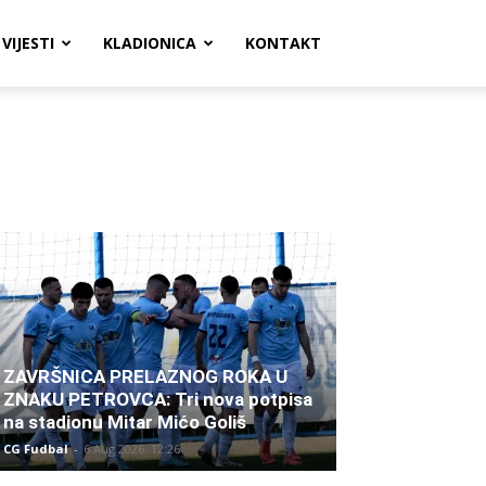
VIJESTI
KLADIONICA
KONTAKT
ZAVRŠNICA PRELAZNOG ROKA U
ZNAKU PETROVCA: Tri nova potpisa
na stadionu Mitar Mićo Goliš
CG Fudbal
-
6 Aug 2026. 12:26