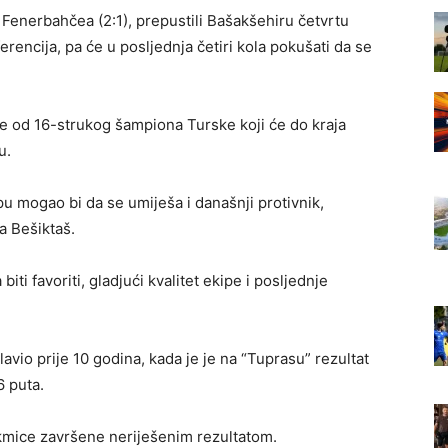
 Fenerbahčea (2:1), prepustili Bašakšehiru četvrtu
ferencija, pa će u posljednja četiri kola pokušati da se
e od 16-strukog šampiona Turske koji će do kraja
u.
pu mogao bi da se umiješa i današnji protivnik,
a Bešiktaš.
ti favoriti, gladjući kvalitet ekipe i posljednje
lavio prije 10 godina, kada je je na “Tuprasu” rezultat
6 puta.
takmice završene neriješenim rezultatom.