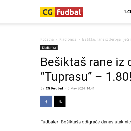
CG-
1.C
Fudbal
Početna
Kladionica
Bešiktaš rane iz derbija liječi
Kladionica
Bešiktaš rane iz d
“Tuprasu” – 1.80
By
CG Fudbal
-
3 May 2024. 14:41
Fudbaleri Bešiktaša odigraće danas utakmicu