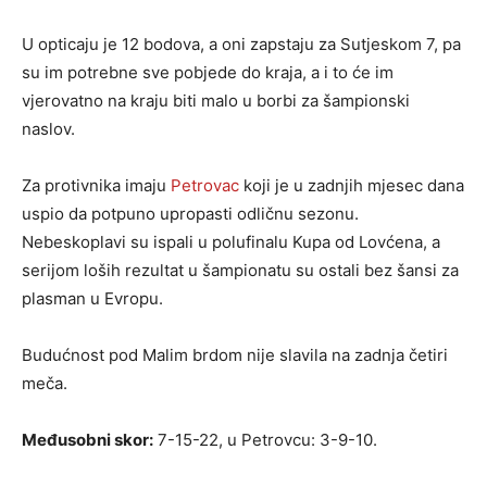
U opticaju je 12 bodova, a oni zapstaju za Sutjeskom 7, pa
su im potrebne sve pobjede do kraja, a i to će im
vjerovatno na kraju biti malo u borbi za šampionski
naslov.
Za protivnika imaju
Petrovac
koji je u zadnjih mjesec dana
uspio da potpuno upropasti odličnu sezonu.
Nebeskoplavi su ispali u polufinalu Kupa od Lovćena, a
serijom loših rezultat u šampionatu su ostali bez šansi za
plasman u Evropu.
Budućnost pod Malim brdom nije slavila na zadnja četiri
meča.
Međusobni skor:
7-15-22, u Petrovcu: 3-9-10.