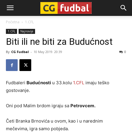
CG-
Početna
1.CFL
1.CFL
Najnovije
Fudbal
Biti ili ne biti za Budućnost
By
CG Fudbal
-
10 May 2019. 20:39
0
Fudbaleri
Budućnosti
u 33.kolu
1.CFL
imaju teško
gostovanje.
Oni pod Malim brdom igraju sa
Petrovcem.
Četi Branka Brnovića u ovom, kao i u narednim
mečevima, igra samo pobjeda.