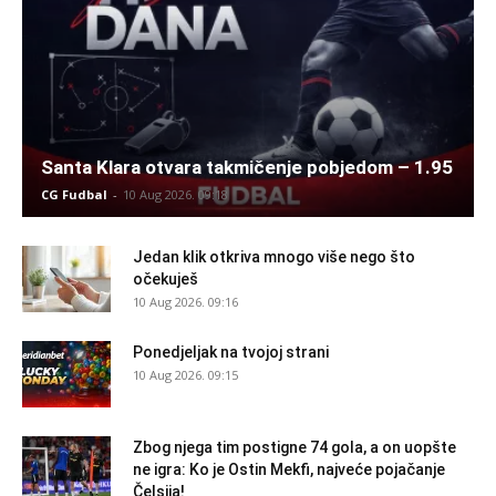
Santa Klara otvara takmičenje pobjedom – 1.95
CG Fudbal
-
10 Aug 2026. 09:18
Jedan klik otkriva mnogo više nego što
očekuješ
10 Aug 2026. 09:16
Ponedjeljak na tvojoj strani
10 Aug 2026. 09:15
Zbog njega tim postigne 74 gola, a on uopšte
ne igra: Ko je Ostin Mekfi, najveće pojačanje
Čelsija!