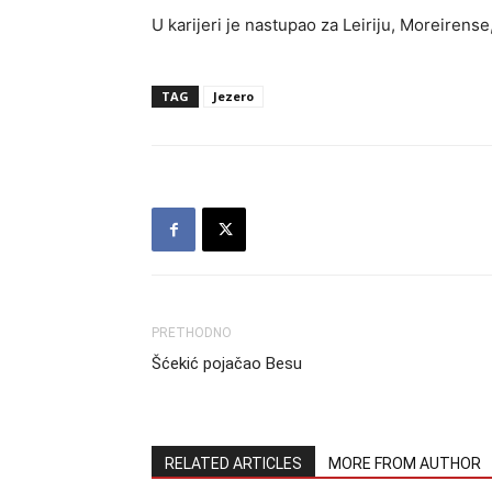
U karijeri je nastupao za Leiriju, Moreirense
TAG
Jezero
PRETHODNO
Šćekić pojačao Besu
RELATED ARTICLES
MORE FROM AUTHOR