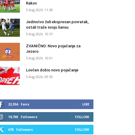
Rakov
5 Aug 2026. 11:38
Jedinstvo želi ekspresan povratak,
ostali traže svoju šansu
5 Aug 2026. 10:57
ZVANIČNO: Novo pojačanje za
Jezero
5 Aug 2026. 10:01
Lovćen dobio novo pojačanje
5 Aug 2026. 09:59
22,356
Fans
LIKE
10,703
Followers
FOLLOW
678
Followers
FOLLOW