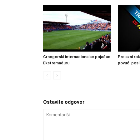
Crnogorski internacionalac pojačao
Prelazni rok
Ekstremaduru
povući posl
Ostavite odgovor