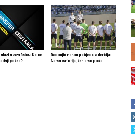
 ulazi u završnicu: Ko će
Radonjić nakon pobjede u derbiju:
jednji potez?
Nema euforije, tek smo počeli