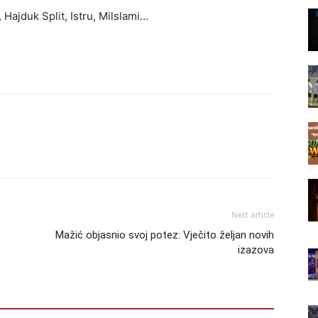
, Hajduk Split, Istru, Milslami…
Next article
Mažić objasnio svoj potez: Vječito željan novih
izazova