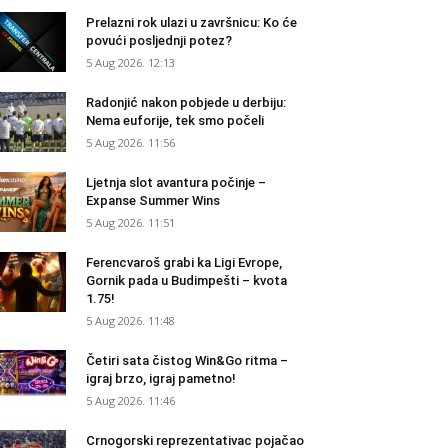
Prelazni rok ulazi u završnicu: Ko će
povući posljednji potez?
5 Aug 2026. 12:13
Radonjić nakon pobjede u derbiju:
Nema euforije, tek smo počeli
5 Aug 2026. 11:56
Ljetnja slot avantura počinje –
Expanse Summer Wins
5 Aug 2026. 11:51
Ferencvaroš grabi ka Ligi Evrope,
Gornik pada u Budimpešti – kvota
1.75!
5 Aug 2026. 11:48
Četiri sata čistog Win&Go ritma –
igraj brzo, igraj pametno!
5 Aug 2026. 11:46
Crnogorski reprezentativac pojačao