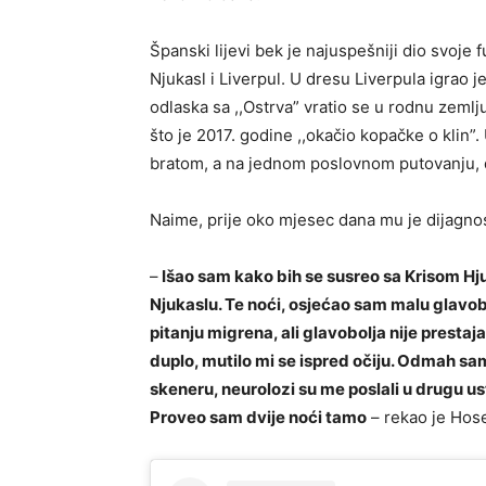
Španski lijevi bek je najuspešniji dio svoje
Njukasl i Liverpul. U dresu Liverpula igrao 
odlaska sa ,,Ostrva” vratio se u rodnu zemlj
što je 2017. godine ,,okačio kopačke o klin”
bratom, a na jednom poslovnom putovanju, do
Naime, prije oko mjesec dana mu je dijagno
–
Išao sam kako bih se susreo sa Krisom H
Njukaslu. Te noći, osjećao sam malu glavobo
pitanju migrena, ali glavobolja nije prest
duplo, mutilo mi se ispred očiju. Odmah sa
skeneru, neurolozi su me poslali u drugu us
Proveo sam dvije noći tamo
– rekao je Hose