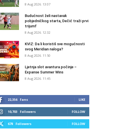
8 Aug 2026. 13:07
Budućnost želi nastavak
pobjedničkog starta, Dečić traži prvi
trijumf
8 Aug 2026. 12:32
KVIZ: Da li koristiš sve mogućnosti
svog Meridian naloga?
8 Aug 2026. 11:50
Ljetnja slot avantura počinje –
Expanse Summer Wins
8 Aug 2026. 11:45
22,356
Fans
LIKE
10,703
Followers
FOLLOW
678
Followers
FOLLOW