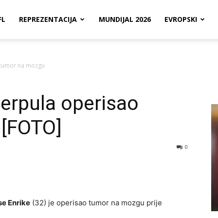
FL
REPREZENTACIJA
MUNDIJAL 2026
EVROPSKI
o tumor na mozgu
verpula operisao
 [FOTO]
0
e Enrike
(32) je operisao tumor na mozgu prije