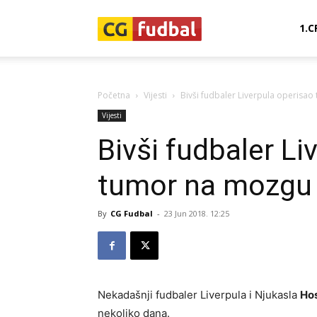
CG-
1.C
Fudbal
Početna
Vijesti
Bivši fudbaler Liverpula operisa
Vijesti
Bivši fudbaler Li
tumor na mozgu
By
CG Fudbal
-
23 Jun 2018. 12:25
Nekadašnji fudbaler Liverpula i Njukasla
Hos
nekoliko dana.