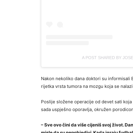
A POST SHARED BY JOS
Nakon nekoliko dana doktori su informisali 
rijetka vrsta tumora na mozgu koja se nalaz
Poslije složene operacije od devet sati koja
sada uspješno oporavlja, okružen porodicom 
– Sve ovo čini da više cijeniš svoj život. Da
misle da su nepobjedivi. Kada igraju fudbal