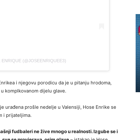
E ENRIQUE (@JOSEENRIQUEE3)
Enrikea i njegovu porodicu da je u pitanju hrodoma,
i u komplkovanom dijelu glave.
 je urađena prošle nedelje u Valensiji, Hose Enrike se
i prijateljima.
našnji fudbaleri ne žive mnogo u realnosti. Izgube se i
, sve se provjerava, osim glave
– istakao je Hose