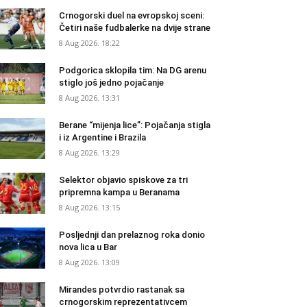
Crnogorski duel na evropskoj sceni:
Četiri naše fudbalerke na dvije strane
8 Aug 2026. 18:22
Podgorica sklopila tim: Na DG arenu
stiglo još jedno pojačanje
8 Aug 2026. 13:31
Berane “mijenja lice”: Pojačanja stigla
i iz Argentine i Brazila
8 Aug 2026. 13:29
Selektor objavio spiskove za tri
pripremna kampa u Beranama
8 Aug 2026. 13:15
Posljednji dan prelaznog roka donio
nova lica u Bar
8 Aug 2026. 13:09
Mirandes potvrdio rastanak sa
crnogorskim reprezentativcem