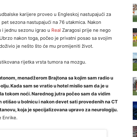
 fudbalske karijere proveo u Engleskoj nastupajući za
je pet sezona nastupajući na 76 utakmica. Nakon
u i jednu sezonu igrao u
Real
Zaragosi prije ne nego
. Ubrzo nakon toga, počeo je privatni posao sa svojim
živio je nešto što će mu promijeniti život.
stikovana rijetka vrsta tumora na mozgu.
jutonom, menadžerom Brajtona sa kojim sam radio u
lju. Kada sam se vratio u hotel mislio sam da je u
ajala tokom noći. Narednog jutra počeo sam da vidim
m otišao u bolnicu i nakon devet sati provedenih na CT
tanovu, koja je specijalizovana upravo za neurologiju.
 Enrike.