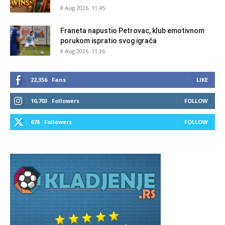
8 Aug 2026. 11:45
Franeta napustio Petrovac, klub emotivnom
porukom ispratio svog igrača
8 Aug 2026. 11:36
22,356
Fans
LIKE
10,703
Followers
FOLLOW
678
Followers
FOLLOW