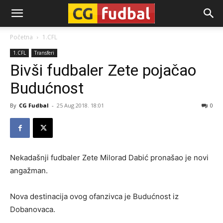
CG-
Početna
1.CFL
1.CFL
Transferi
Fudbal
Bivši fudbaler Zete pojačao
Budućnost
By
CG Fudbal
-
25 Aug 2018. 18:01
0
Nekadašnji fudbaler Zete Milorad Dabić pronašao je novi
angažman.
Nova destinacija ovog ofanzivca je Budućnost iz
Dobanovaca.