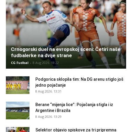
Crnogorski duel na evropskoj sceni: Četiri naše
fudbalerke na dvije strane
CG Fudbal
-
8 Aug 2026. 18:22
Podgorica sklopila tim: Na DG arenu stiglo još
jedno pojačanje
8 Aug 2026. 13:31
Berane “mijenja lice”: Pojačanja stigla i iz
Argentine i Brazila
8 Aug 2026. 13:29
Selektor objavio spiskove za tri pripremna