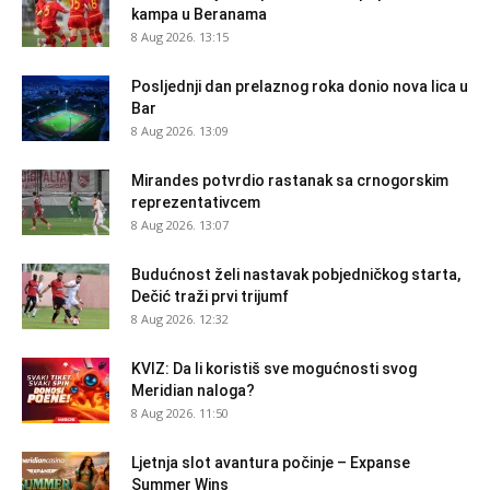
kampa u Beranama
8 Aug 2026. 13:15
Posljednji dan prelaznog roka donio nova lica u
Bar
8 Aug 2026. 13:09
Mirandes potvrdio rastanak sa crnogorskim
reprezentativcem
8 Aug 2026. 13:07
Budućnost želi nastavak pobjedničkog starta,
Dečić traži prvi trijumf
8 Aug 2026. 12:32
KVIZ: Da li koristiš sve mogućnosti svog
Meridian naloga?
8 Aug 2026. 11:50
Ljetnja slot avantura počinje – Expanse
Summer Wins