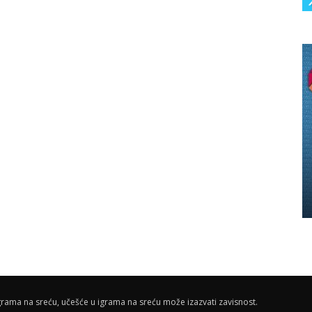
rama na sreću, učešće u igrama na sreću može izazvati zavisnost.