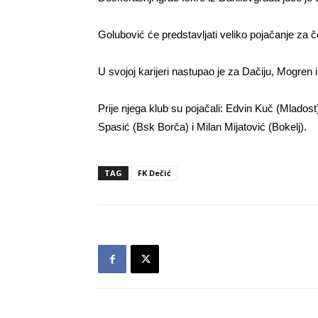
Golubović će predstavljati veliko pojačanje za 
U svojoj karijeri nastupao je za Dačiju, Mogren 
Prije njega klub su pojačali: Edvin Kuč (Mlados
Spasić (Bsk Borča) i Milan Mijatović (Bokelj).
TAG
FK Dečić