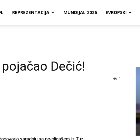
FL
REPREZENTACIJA
MUNDIJAL 2026
EVROPSKI
e pojačao Dečić!
0
 dogovorio saradnju sa prvoligašem iz Tuzi.