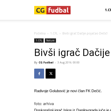
CG-
1.C
Fudbal
Početna
1.CFL
Bivši igrač Dačije pojačao Dečić!
1.CFL
feature
Bivši igrač Dačij
By
CG Fudbal
-
3 Aug 2016. 00:00
Radivoje Golubović je novi član FK Dečić.
foto: arhiva
Doskorašnji igrač Iskre iz Danilovgrada juče je