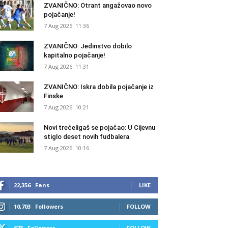
ZVANIČNO: Otrant angažovao novo
pojačanje!
7 Aug 2026. 11:36
ZVANIČNO: Jedinstvo dobilo
kapitalno pojačanje!
7 Aug 2026. 11:31
ZVANIČNO: Iskra dobila pojačanje iz
Finske
7 Aug 2026. 10:21
Novi trećeligaš se pojačao: U Cijevnu
stiglo deset novih fudbalera
7 Aug 2026. 10:16
22,356
Fans
LIKE
10,703
Followers
FOLLOW
678
Followers
FOLLOW