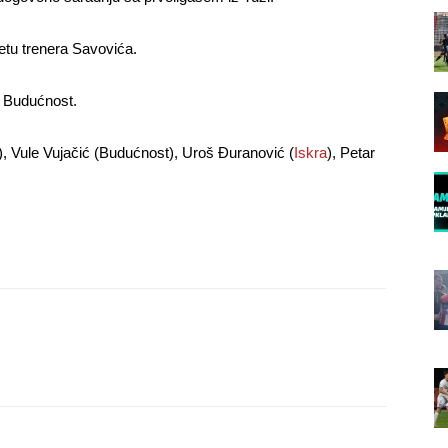
četu trenera Savovića.
i Budućnost.
t), Vule Vujačić (Budućnost), Uroš Đuranović (
Iskra
), Petar