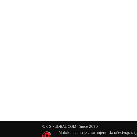
© CG-FUDBAL.COM - Since 2010
Maloletnicima je zabranjeno da učestvuju u ig