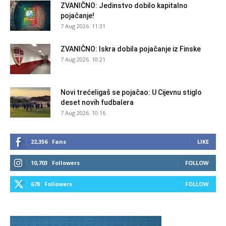
ZVANIČNO: Jedinstvo dobilo kapitalno
pojačanje!
7 Aug 2026. 11:31
ZVANIČNO: Iskra dobila pojačanje iz Finske
7 Aug 2026. 10:21
Novi trećeligaš se pojačao: U Cijevnu stiglo
deset novih fudbalera
7 Aug 2026. 10:16
22,356
Fans
LIKE
10,703
Followers
FOLLOW
678
Followers
FOLLOW