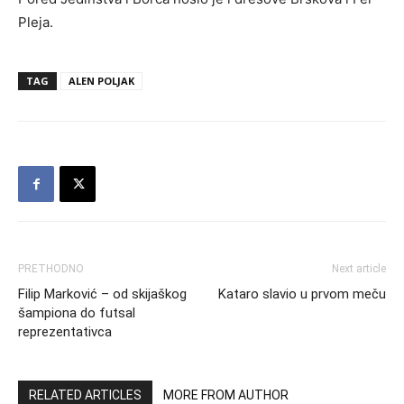
Pleja.
TAG
ALEN POLJAK
PRETHODNO
Next article
Filip Marković – od skijaškog
Kataro slavio u prvom meču
šampiona do futsal
reprezentativca
RELATED ARTICLES
MORE FROM AUTHOR