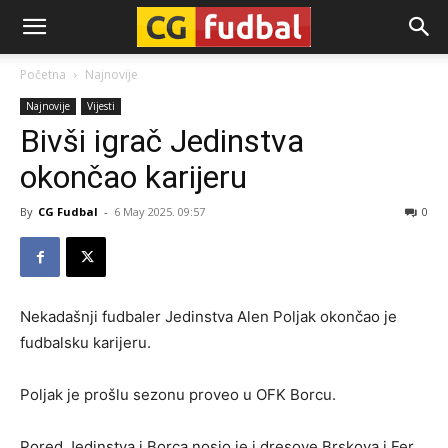
CG-
Početna
Najnovije
Najnovije
Vijesti
Fudbal
Bivši igrač Jedinstva
okončao karijeru
By
CG Fudbal
-
6 May 2025. 09:57
0
Nekadašnji fudbaler Jedinstva Alen Poljak okončao je
fudbalsku karijeru.
Poljak je prošlu sezonu proveo u OFK Borcu.
Pored Jedinstva i Borca nosio je i dresove Brskova i Fer