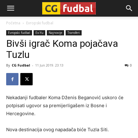
CG-
Početna
Evropski fudbal
Evropski fudbal
Ex-Yu
Najnovije
Transferi
Fudbal
Bivši igrač Koma pojačava
Tuzlu
By
CG Fudbal
-
11 Jun 2019. 23:13
0
Nekadanji fudbaler Koma Dženis Beganović uskoro će
potpisati ugovor sa premijerligašem iz Bosne i
Hercegovine.
Nova destinacija ovog napadača biće Tuzla Siti.