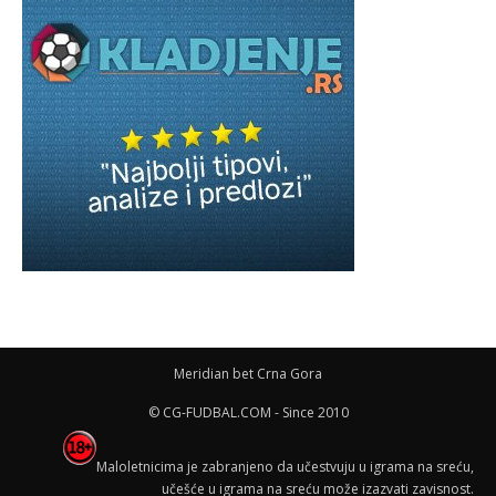
Meridian bet Crna Gora
© CG-FUDBAL.COM - Since 2010
Maloletnicima je zabranjeno da učestvuju u igrama na sreću,
učešće u igrama na sreću može izazvati zavisnost.