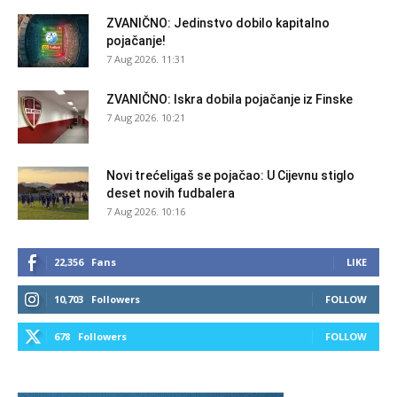
ZVANIČNO: Jedinstvo dobilo kapitalno
pojačanje!
7 Aug 2026. 11:31
ZVANIČNO: Iskra dobila pojačanje iz Finske
7 Aug 2026. 10:21
Novi trećeligaš se pojačao: U Cijevnu stiglo
deset novih fudbalera
7 Aug 2026. 10:16
22,356
Fans
LIKE
10,703
Followers
FOLLOW
678
Followers
FOLLOW