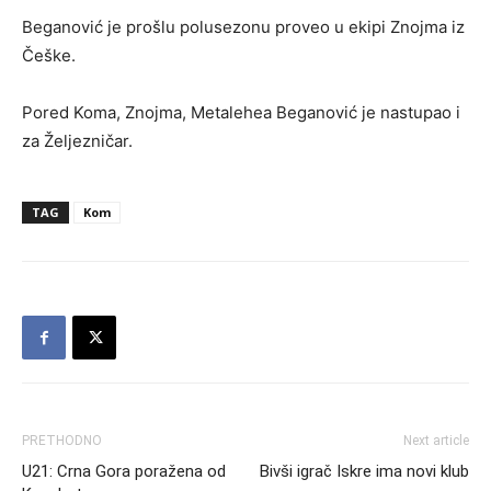
Beganović je prošlu polusezonu proveo u ekipi Znojma iz
Češke.
Pored Koma, Znojma, Metalehea Beganović je nastupao i
za Željezničar.
TAG
Kom
PRETHODNO
Next article
U21: Crna Gora poražena od
Bivši igrač Iskre ima novi klub