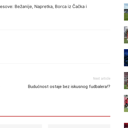
dresove: Bežanije, Napretka, Borca iz Čačka i
Next article
e
Budućnost ostaje bez iskusnog fudbalera!?