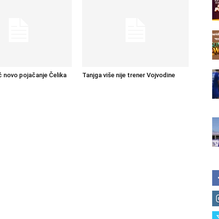
ć novo pojačanje Čelika
Tanjga više nije trener Vojvodine