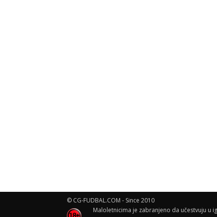
© CG-FUDBAL.COM - Since 2010
Maloletnicima je zabranjeno da učestvuju u ig