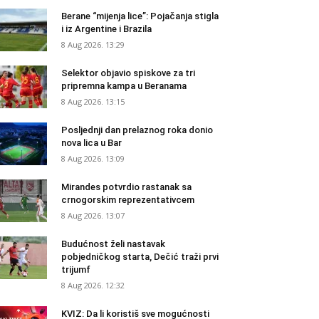
Berane “mijenja lice”: Pojačanja stigla
i iz Argentine i Brazila
8 Aug 2026. 13:29
Selektor objavio spiskove za tri
pripremna kampa u Beranama
8 Aug 2026. 13:15
Posljednji dan prelaznog roka donio
nova lica u Bar
8 Aug 2026. 13:09
Mirandes potvrdio rastanak sa
crnogorskim reprezentativcem
8 Aug 2026. 13:07
Budućnost želi nastavak
pobjedničkog starta, Dečić traži prvi
trijumf
8 Aug 2026. 12:32
KVIZ: Da li koristiš sve mogućnosti