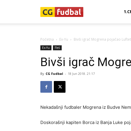
CG-
1.C
Fudbal
Početna
Ex-Yu
Bivši igrač Mogrena pojačao Luftet
Ex-Yu
Fleš
Bivši igrač Mogr
By
CG Fudbal
-
18 Jun 2018. 21:17
Nekadašnji fudbaler Mogrena iz Budve Neman
Doskorašnji kapiten Borca iz Banja Luke poja