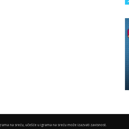
rama na sreću, učešće u igrama na sreću može izazvati zavisnost.