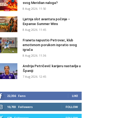
svog Meridian naloga?
8 Aug 2026. 11:50
Ljetnja slot avantura počinje –
Expanse Summer Wins
8 Aug 2026. 11:45
Franeta napustio Petrovac, klub
emotivnom porukom ispratio svog
igrača
8 Aug 2026. 11:36
Andrija Petričević karijeru nastavlja u
Španiji
7 Aug 2026. 12:45
22,356
Fans
LIKE
10,703
Followers
FOLLOW
678
Followers
FOLLOW