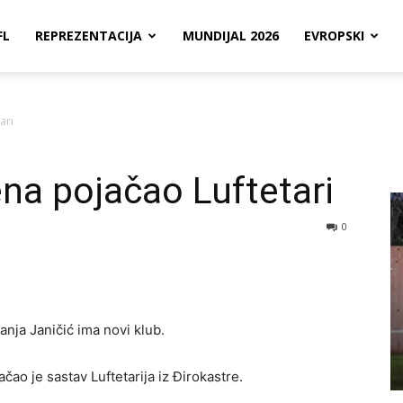
FL
REPREZENTACIJA
MUNDIJAL 2026
EVROPSKI
ari
ena pojačao Luftetari
0
ja Janičić ima novi klub.
čao je sastav Luftetarija iz Đirokastre.