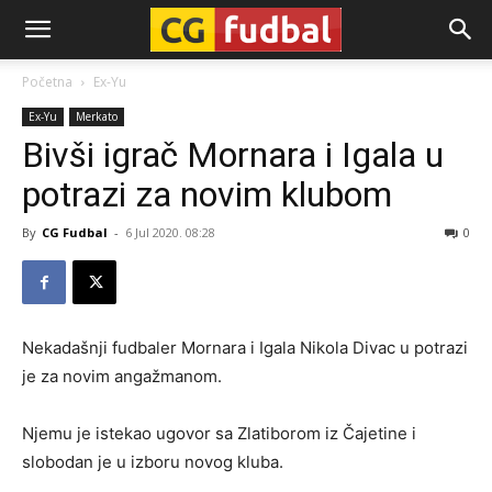
CG-
Početna
Ex-Yu
Ex-Yu
Merkato
Fudbal
Bivši igrač Mornara i Igala u
potrazi za novim klubom
By
CG Fudbal
-
6 Jul 2020. 08:28
0
Nekadašnji fudbaler Mornara i Igala Nikola Divac u potrazi
je za novim angažmanom.
Njemu je istekao ugovor sa Zlatiborom iz Čajetine i
slobodan je u izboru novog kluba.