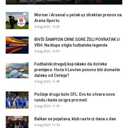
Mornar i Arsenal u petak uz direktan prenos na
Arena Sportu
6 Aug 2026. 12:20
BIVŠI ŠAMPION CRNE GORE ŽELI POVRATAK U
VRH: Na klupu stigla fudbalska legenda
6 Aug 2026. 12:09
Fudbalski dragulj koji nikako da dočeka
premijeru: Hoće li Lovćen ponovo biti domaćin
daleko od Cetinja?
6 Aug 2026. 11:49
Počinje drugo kolo CFL: Evo ko otvara novu
rundu i kada se igra prvi meč
6 Aug 2026. 11:39
Balkan se pojačava, klub raste iz dana u dan
6 Aug 2026. 11:36