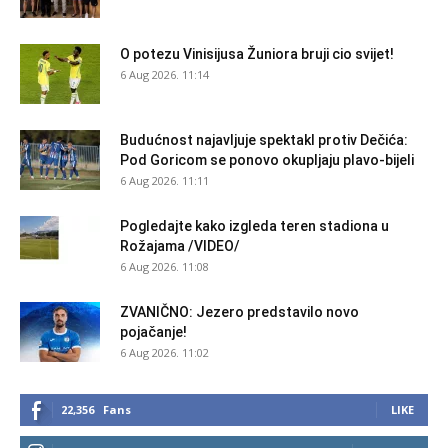
O potezu Vinisijusa Žuniora bruji cio svijet!
6 Aug 2026. 11:14
Budućnost najavljuje spektakl protiv Dečića:
Pod Goricom se ponovo okupljaju plavo-bijeli
6 Aug 2026. 11:11
Pogledajte kako izgleda teren stadiona u
Rožajama /VIDEO/
6 Aug 2026. 11:08
ZVANIČNO: Jezero predstavilo novo
pojačanje!
6 Aug 2026. 11:02
22,356
Fans
LIKE