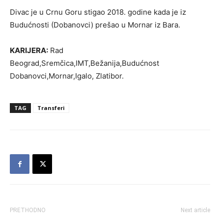
Divac je u Crnu Goru stigao 2018. godine kada je iz
Budućnosti (Dobanovci) prešao u Mornar iz Bara.
KARIJERA:
Rad
Beograd,Sremčica,IMT,Bežanija,Budućnost
Dobanovci,Mornar,Igalo, Zlatibor.
TAG
Transferi
PRETHODNO
Next article