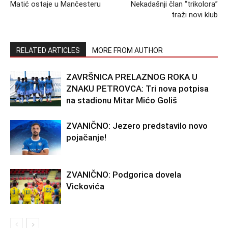
Matić ostaje u Mančesteru
Nekadašnji član “trikolora”
traži novi klub
RELATED ARTICLES
MORE FROM AUTHOR
ZAVRŠNICA PRELAZNOG ROKA U
ZNAKU PETROVCA: Tri nova potpisa
na stadionu Mitar Mićo Goliš
ZVANIČNO: Jezero predstavilo novo
pojačanje!
ZVANIČNO: Podgorica dovela
Vickovića